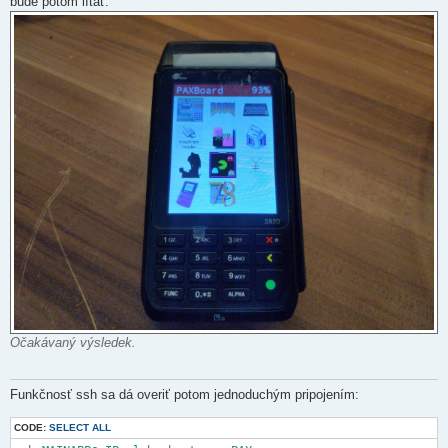
bude potom lítať.
Očakávaný výsledek.
Funkčnosť ssh sa dá overiť potom jednoduchým pripojením:
CODE:
SELECT ALL