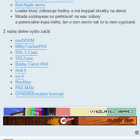
Bad Apple demo
Loader ktorý zobrazuje hodiny a má keypad skratky na demá
libtada.so/playwav.so prehrávač na wav súbory
a potenciálne kopa iného, len o tom nevím tak to tu neni vypísané.
Z našej dielne vyšlo zaťál:
paxDOOM
MilkyTrackerPAX
SDL-1.2-pax
SDL2-pax
Bobby Carrot PAX
osal.h
xui.h
Rockbox
PAX-MAN
GPMD85Emulator koncept