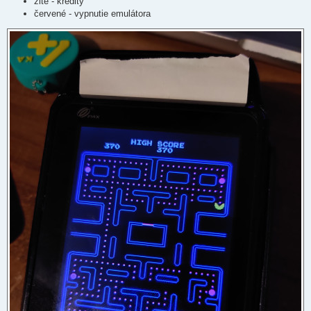
žlté - kredity
červené - vypnutie emulátora