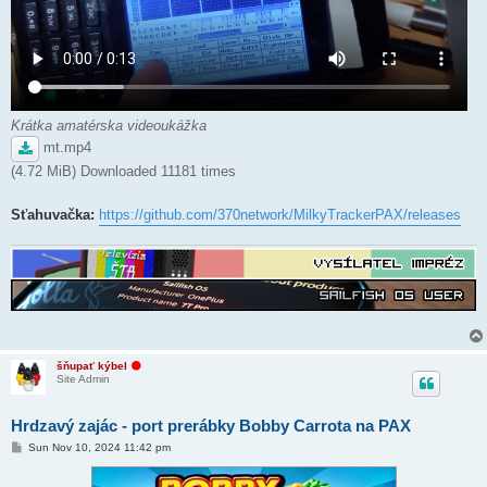
Krátka amatérska videoukážka
mt.mp4
(4.72 MiB) Downloaded 11181 times
Sťahuvačka:
https://github.com/370network/MilkyTrackerPAX/releases
O
šňupať kýbel
f
Site Admin
f
l
i
Hrdzavý zajác - port prerábky Bobby Carrota na PAX
n
e
P
Sun Nov 10, 2024 11:42 pm
o
s
t