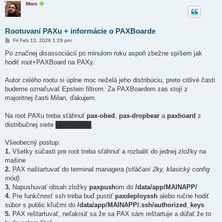
O
Morc
n
l
i
n
Rootuvaní PAXu + informácie o PAXBoarde
e
P
Fri Feb 13, 2026 1:29 pm
o
s
Po značnej disassociácií po minulom roku aspoň zbežne spíšem jak
t
hodiť root+PAXBoard na PAXy.
Autor celého rootu si úplne moc neželá jeho distribúciu, preto citlivé časti
budeme označuvať Epstein filtrom. Za PAXBoardom zas stojí z
majoritnej časti Milan, ďakujem.
Na root PAXu treba sťáhnuť
pax-obed
,
pax-dropbear
a
paxboard
z
distribučnej siete ████████.
Všeobecný postup:
1.
Všetky súčasti pre root treba sťáhnuť a rozbaliť do jednej zložky na
mašine
2.
PAX naštartuvať do terminal managera
(stláčaní 2ky, klasický config
mód)
3.
Napushuvať obsah zložky
paxpush
om do
/data/app/MAINAPP/
4.
Pre funkčnosť ssh treba buď pustiť
paxdeployssh
alebo ručne hodiť
súbor s public kľučmi do
/data/app/MAINAPP/.ssh/authorized_keys
5.
PAX reštartuvať, neľaknúť sa že sa PAX sám reštartuje a dúfať že to