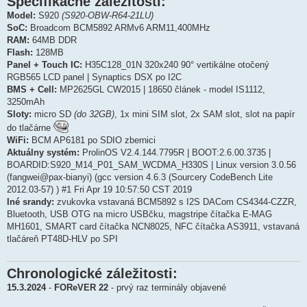
Špecifikačné záležitosti:
Model:
S920
(S920-OBW-R64-21LU)
SoC:
Broadcom BCM5892 ARMv6 ARM11,400MHz
RAM:
64MB DDR
Flash:
128MB
Panel + Touch IC:
H35C128_01N 320x240 90° vertikálne otočený
RGB565 LCD panel | Synaptics DSX po I2C
BMS + Cell:
MP2625GL CW2015 | 18650 článek - model IS1112,
3250mAh
Sloty:
micro SD
(do 32GB)
, 1x mini SIM slot, 2x SAM slot, slot na papír
do tlačárne
WiFi:
BCM AP6181 po SDIO zbernici
Aktuálny systém:
ProlinOS V2.4.144.7795R | BOOT:2.6.00.3735 |
BOARDID:S920_M14_P01_SAM_WCDMA_H330S | Linux version 3.0.56
(fangwei@pax-bianyi) (gcc version 4.6.3 (Sourcery CodeBench Lite
2012.03-57) ) #1 Fri Apr 19 10:57:50 CST 2019
Iné srandy:
zvukovka vstavaná BCM5892 s I2S DACom CS4344-CZZR,
Bluetooth, USB OTG na micro USBčku, magstripe čítačka E-MAG
MH1601, SMART card čítačka NCN8025, NFC čítačka AS3911, vstavaná
tlačáreň PT48D-HLV po SPI
Chronologické záležitosti:
15.3.2024
-
FOReVER 22
- prvý raz terminály objavené