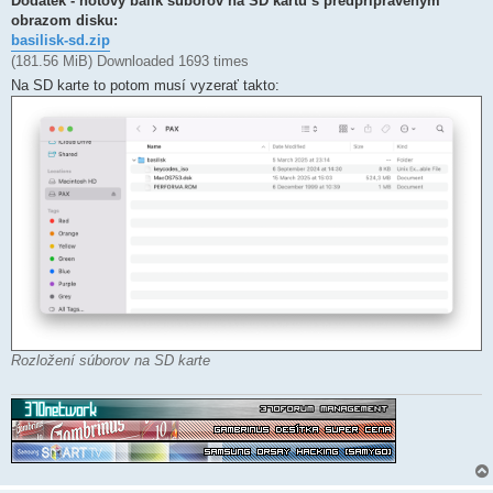
Dodatek - hotový balík súborov na SD kartu s predpripraveným
obrazom disku:
basilisk-sd.zip
(181.56 MiB) Downloaded 1693 times
Na SD karte to potom musí vyzerať takto:
Rozložení súborov na SD karte