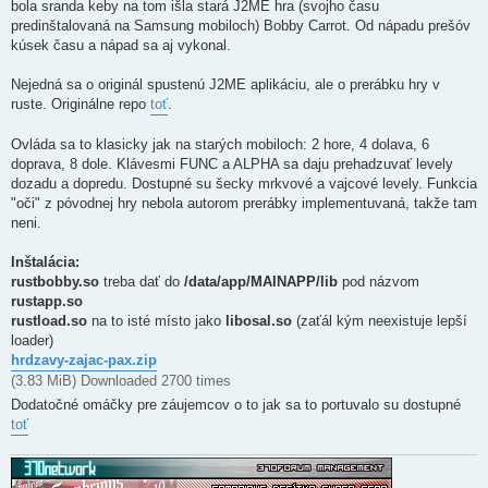
bola sranda keby na tom išla stará J2ME hra (svojho času
predinštalovaná na Samsung mobiloch) Bobby Carrot. Od nápadu prešóv
kúsek času a nápad sa aj vykonal.
Nejedná sa o originál spustenú J2ME aplikáciu, ale o prerábku hry v
ruste. Originálne repo
toť
.
Ovláda sa to klasicky jak na starých mobiloch: 2 hore, 4 dolava, 6
doprava, 8 dole. Klávesmi FUNC a ALPHA sa daju prehadzuvať levely
dozadu a dopredu. Dostupné su šecky mrkvové a vajcové levely. Funkcia
"oči" z póvodnej hry nebola autorom prerábky implementuvaná, takže tam
neni.
Inštalácia:
rustbobby.so
treba dať do
/data/app/MAINAPP/lib
pod názvom
rustapp.so
rustload.so
na to isté místo jako
libosal.so
(zaťál kým neexistuje lepší
loader)
hrdzavy-zajac-pax.zip
(3.83 MiB) Downloaded 2700 times
Dodatočné omáčky pre záujemcov o to jak sa to portuvalo su dostupné
toť