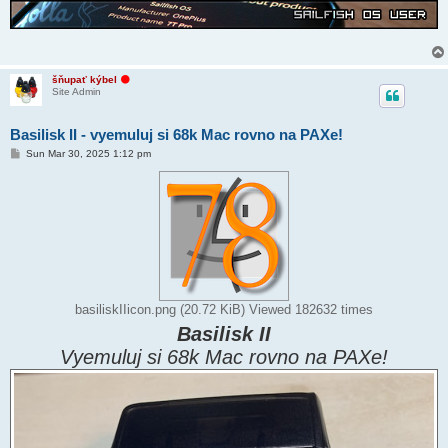
O
šňupať kýbel
f
Site Admin
f
l
i
Basilisk II - vyemuluj si 68k Mac rovno na PAXe!
n
e
P
Sun Mar 30, 2025 1:12 pm
o
s
t
basiliskIIicon.png (20.72 KiB) Viewed 182632 times
Basilisk II
Vyemuluj si 68k Mac rovno na PAXe!