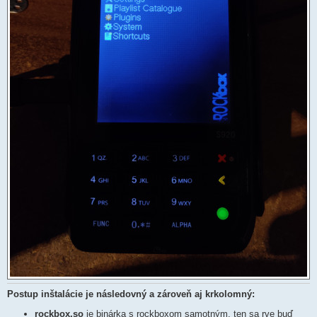
Postup inštalácie je následovný a zároveň aj krkolomný:
rockbox.so
je binárka s rockboxom samotným, ten sa rve buď