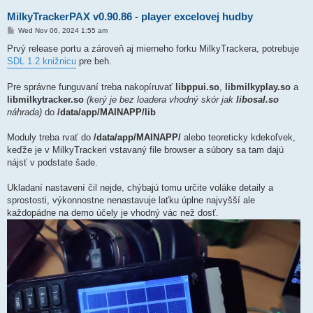
i
		<key_item Type="TMK" Index="040" Len="16" KCV="08F698" />

n
		<key_item Type="TDK" Index="041" Len="16" KCV="7AD761" />

MilkyTrackerPAX v0.90.86 - player excelovej hudby
e
		<key_item Type="TDK" Index="047" Len="16" KCV="F2A8CD" />

P
Wed Nov 06, 2024 1:55 am
	</keyinfo>

o
</devinfo>
s
Prvý release portu a zároveň aj mierneho forku MilkyTrackera, potrebuje
t
SDL 1.2 knižnicu
pre beh.
Pre správne funguvaní treba nakopíruvať
libppui.so
,
libmilkyplay.so
a
libmilkytracker.so
(kerý je bez loadera vhodný skór jak
libosal.so
náhrada)
do
/data/app/MAINAPP/lib
Moduly treba rvať do
/data/app/MAINAPP/
alebo teoreticky kdekoľvek,
keďže je v MilkyTrackeri vstavaný file browser a súbory sa tam dajú
nájsť v podstate šade.
Ukladaní nastavení čil nejde, chýbajú tomu určite voláke detaily a
sprostosti, výkonnostne nenastavuje laťku úplne najvyšší ale
každopádne na demo účely je vhodný vác než dosť.