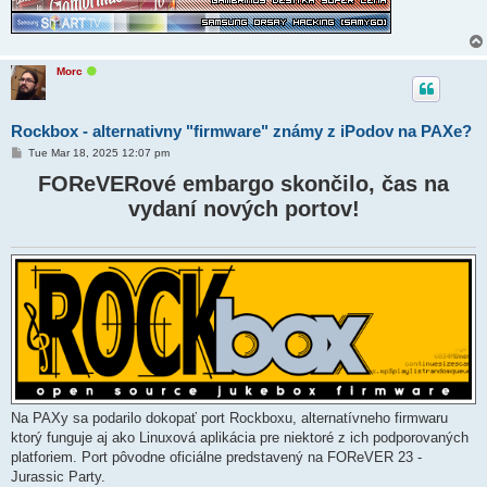
O
Morc
n
l
i
n
Rockbox - alternativny "firmware" známy z iPodov na PAXe?
e
P
Tue Mar 18, 2025 12:07 pm
o
s
FOReVERové embargo skončilo, čas na
t
vydaní nových portov!
Na PAXy sa podarilo dokopať port Rockboxu, alternatívneho firmwaru
ktorý funguje aj ako Linuxová aplikácia pre niektoré z ich podporovaných
platforiem. Port pôvodne oficiálne predstavený na FOReVER 23 -
Jurassic Party.