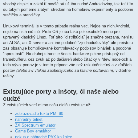
vhodný displej a zakál tí novšé sú už iba nudné Androidoviny, tak toť títo
sú takým pomerne zlatým stredom na homebrew experimenty a podobné
sračičky a srandičky.
Linuxový terminál je v tomto prípade reálna vec. Nejde na nich Android,
nejde na nich nič iné. ProlinOS je iba také poloexotické meno pre
upravený klasický Linux. Toť táto "distribúcia" je značne orezaná, neni tu
ani ALSA, ani X server a ani iné podobné "zjednodušuváky" ale preistotu
zas obsahuje komplikuvané kontroluvačky podpisov bináriek a podobné
"sprostosti". Na druhej strane je šecek hardware pekne prístupný od
framebufferu, cez zvuk až po tlačiareň alebo čítačky v /dev/ node-och a
teda vývoj portov je v tomto prípade vác než uskutočniteľný a z ďalších
postov
(alebo sw vlákna zaoberajúceho sa hlavne portuvaním)
viditeľne
reálny.
Existujúce porty a inšoty, či naše alebo
cudzé
Z existujúcich vecí mimo našu dielňu existuje už:
zobrazuvadlo textu PMI-80
náhradný telnet
ZX Spectrum emulator
Game Boy emulátor
pokus o náhradné PAX knižnice