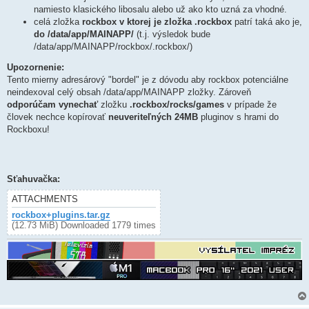
namiesto klasického libosalu alebo už ako kto uzná za vhodné.
celá zložka
rockbox v ktorej je zložka .rockbox
patrí taká ako je,
do /data/app/MAINAPP/
(t.j. výsledok bude
/data/app/MAINAPP/rockbox/.rockbox/)
Upozornenie:
Tento mierny adresárový "bordel" je z dóvodu aby rockbox potenciálne
neindexoval celý obsah /data/app/MAINAPP zložky. Zároveň
odporúčam vynechať
zložku
.rockbox/rocks/games
v prípade že
človek nechce kopírovať
neuveriteľných 24MB
pluginov s hrami do
Rockboxu!
Sťahuvačka:
ATTACHMENTS
rockbox+plugins.tar.gz
(12.73 MiB) Downloaded 1779 times