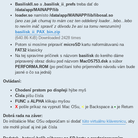
BasiliskII.so
a
.basilisk_ii_prefs
treba dať do
/data/app/MAINAPP/lib
loader.so
namísto
/data/app/MAINAPP/lib/libosal.so
(ano zas jak chumaj to mám cez ten oddelený loader...lebo...lebo
to nevím ináč spraviť z dóvodu že asi sa tomu nerozumím)
basilisk_ii_PAX_bin.zip
(640.86 KiB) Downloaded 2428 times
Potom si mosíme pripraviť
microSD
kartu naformátuvanú na
FAT32
klasicky
Na tej spravíme príčinek s názvom
basilisk
do kerého dáme
pripravený obraz disku pod názvom
MacOS753.dsk
a súbor
PERFORMA.ROM
(po prečítaní toho príjemného návodu vám bude
jasné o čo sa jedná)
Ovládaní:
Chodení prstom po displeji
hýbe myš
Čísla
píšu čísla
FUNC
a
ALPHA
klikaju myšou
X
pošle príkaz na vypnutí Mac OSu,
<
je Backspace a
•
je Return
Dobrá rada na záver:
Do inštalácie Mac OSu odporúčam si dodať
túto virtuálnu klávesnicu
, aby
ste mohli písať aj iné jak čísla