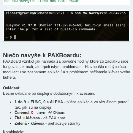
Niečo navyše k PAXBoardu:
PAXBoard vznikol jak náhrada za póvodné hodiny ktoré zo začiatku síce
funguvali jak mali, ale trpeli istými problémami. Hlavne išlo o chýbajúcu
modularitu so zoznamom aplikácií a s problémom nečistenia klávesového
bufferu.
Ovládaní:
Bežne ovládané po displeji s dodatočnými klávesami.
1 do 9 + FUNC, 0 a ALPHA
- púšťa aplikácie vo vizuálnom poradí
tak, jak sú na displeji
Červená
X
- zavre PAXBoard
Žltá
<
klávesa
- dá PAX spať
Zelená
•
klávesa
- prehadzuje stránky
Kombinácie: