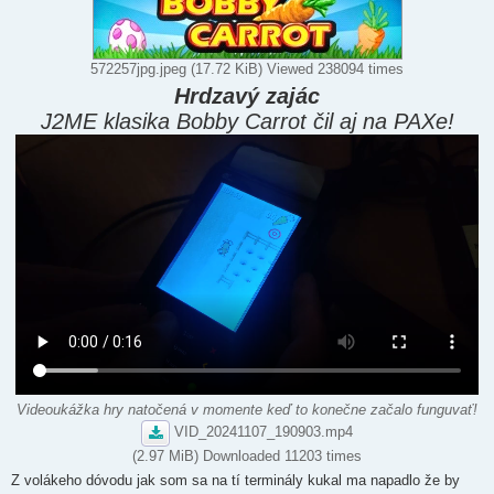
572257jpg.jpeg (17.72 KiB) Viewed 238094 times
Hrdzavý zajác
J2ME klasika Bobby Carrot čil aj na PAXe!
Videoukážka hry natočená v momente keď to konečne začalo funguvať!
VID_20241107_190903.mp4
(2.97 MiB) Downloaded 11203 times
Z volákeho dóvodu jak som sa na tí terminály kukal ma napadlo že by