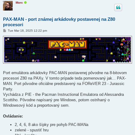
O
Morc
n
l
i
n
PAX-MAN - port známej arkádovky postavenej na Z80
e
procesori
P
Tue Mar 18, 2025 12:22 pm
o
s
t
Port emulátora arkádovky PAC-MAN postavenej pôvodne na 8-bitovom
procesori Z80 na PAXy. V tomto prípade teda pomenovaný jak... PAX-
MAN. Port pôvodne oficiálne predstavený na FOReVER 23 - Jurassic
Party.
Vychádza z PIE - the Pacman Instructional Emulatora od Alessandra
Scottiho. Pôvodne napísaný pre Windows, potom ostrihaný o
Windowsový kód a preportovaný sem.
Ovládanie:
2, 4, 6, 8 ako šípky pre pohyb PAC-MANa
zelené - spustiť hru