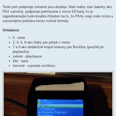
Tento port podporuje menenie jasu displeja, hlási reálny stav baterky ako
PAX samotný, podporuje prehrávanie z micro SD karty čo je
najpodstatnejšá funkcionalita zhľadom na to, že PAXy majú málo místa a
samozrejme prehráva šecky možné formáty.
Ovládanie:
5 - enter
2, 4, 6, 8 ako šípky pre pohyb v menu
7 a 9 ako dodatočné krajné klávesy pre Rockbox (použité pri
playbacku)
zelené - play/pause
žlté - back
červené - vypnutie rockboxu