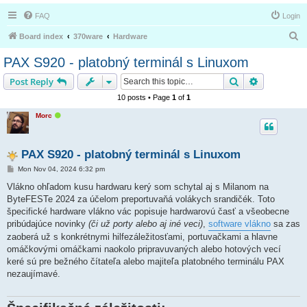
FAQ
Login
S
Board index
370ware
Hardware
e
PAX S920 - platobný terminál s Linuxom
a
Search
Advanced s
Post Reply
r
10 posts • Page
1
of
1
c
O
Morc
h
n
l
i
n
PAX S920 - platobný terminál s Linuxom
e
P
Mon Nov 04, 2024 6:32 pm
o
s
Vlákno ohľadom kusu hardwaru kerý som schytal aj s Milanom na
t
ByteFESTe 2024 za účelom preportuvaňá volákych srandičék. Toto
špecifické hardware vlákno vác popisuje hardwarovú časť a všeobecne
pribúdajúce novinky
(či už porty alebo aj iné veci)
,
software vlákno
sa zas
zaoberá už s konkrétnymi hilfezáležitosťami, portuvačkami a hlavne
omáčkovými omáčkami naokolo pripravuvaných alebo hotových vecí
keré sú pre bežného čítateľa alebo majiteľa platobného terminálu PAX
nezaujímavé.