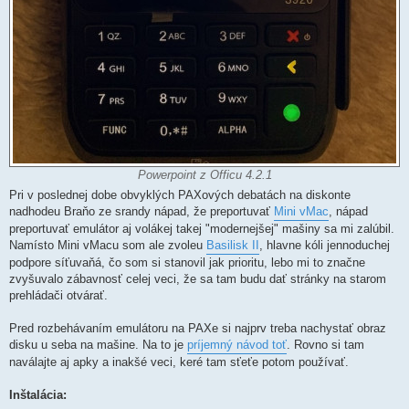
Powerpoint z Officu 4.2.1
Pri v poslednej dobe obvyklých PAXových debatách na diskonte
nadhodeu Braňo ze srandy nápad, že preportuvať
Mini vMac
, nápad
preportuvať emulátor aj volákej takej "modernejšej" mašiny sa mi zalúbil.
Namísto Mini vMacu som ale zvoleu
Basilisk II
, hlavne kóli jennoduchej
podpore síťuvaňá, čo som si stanovil jak prioritu, lebo mi to značne
zvyšuvalo zábavnosť celej veci, že sa tam budu dať stránky na starom
prehládači otvárať.
Pred rozbehávaním emulátoru na PAXe si najprv treba nachystať obraz
disku u seba na mašine. Na to je
príjemný návod toť
. Rovno si tam
naválajte aj apky a inakšé veci, keré tam sťeťe potom používať.
Inštalácia: