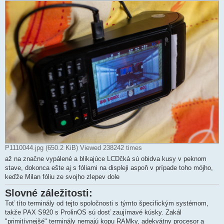
P1110044.jpg (650.2 KiB) Viewed 238242 times
až na značne vypálené a blikajúce LCDčká sú obidva kusy v peknom
stave, dokonca ešte aj s fóliami na displeji aspoň v prípade toho mójho,
keďže Milan fóliu ze svojho zlepev dole
Slovné záležitosti:
Toť títo terminály od tejto spoločnosti s týmto špecifickým systémom,
takže PAX S920 s ProlinOS sú dosť zaujímavé kúsky. Zakál
"primitívnejšé" terminály nemajú kopu RAMky, adekvátny procesor a