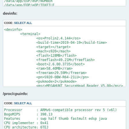
prolin_debug_level=0

bootargs=console=/dev/null CONSOLE=ttyAMA2,115200 mem=64M mtdp
devinfo:
bootver=2.6.00.3735
CODE:
SELECT ALL
<devinfo>

	<terminal>

		<os>Prolin2.4.144</os>

		<build-time>2019-04-19</build-time>

		<target></target>

		<mach>s920</mach>

		<flash>128MB</flash>

		<freeflash>49.21M</freeflash>

		<boot>2.6.00.3735</boot>

		<ram>58.40MB</ram>

		<freeram>29.59M</freeram>

		<pn>S920-0BW-R64-21LU</pn>

		<pukmode>2</pukmode>

		<msr>MEGAHUNT SecureHead Reader V5.00</msr>

		<tp>1634597_CFGID18061503</tp>

/proc/cpuinfo:
		<battery_level>100</battery_level>

	</terminal>

	<application>

CODE:
SELECT ALL
		<app id="EOP" >

Processor	: ARMv6-compatible processor rev 5 (v6l)

			<appname>eOP</appname>

BogoMIPS	: 398.13

			<bin>eop2003.exe</bin>

Features	: swp half thumb fastmult edsp java 

			<version>2.0.03</version>

CPU implementer	: 0x41

			<vender>Monet+</vender>

CPU architecture: 6TEJ

			<description>Moent+ eOP Application</description>
