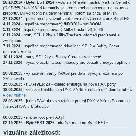
26.10.2024
-
ByteFEST 2024
- Adam s Milanom našli u Martina Černého
(OK1VHB / mATARIn)
terminály, ja som sa nehal nahovoriť na pokus o
preportuvaní volačoho na daný terminál, potom sa pridal aj Milan
27.10.2024
- pokusné objavuvaní vecí terminálových ešte cez ByteFEST
4.11.2024
- úspešne preportuvaný fbDOOM - paxDOOM
5.11.2024
- úspešne preportuvaný MilkyTracker v0.90.86
6.11.2024
- porty SDL 1.2ky a MilkyTrackera vácméň prečistené a
zverejnené
7.11.2024
- úspešne preportuvané driverless SDL2 a Bobby Carrot
remake v Ruste
10.11.2024
- porty SDL 2ky a Bobby Carrota zverejnené
17.11.2024
- vydané osal.h a xui.h headery pre použití v nových apkách
20.02.2025
- vyfasuvaní várky PAXov pre ďalší vývoj a rozšírení po
370networku
15.03.2025
-
FOReVER 23
- koniec embarga na nové PAX porty
18.03.2025
- vydanie Rockboxu a PAX-MANa + debata ohľadom ostatkov
v
dev vlákne
28.03.2025
- jeden PAX ako expozícia s portmi PAX-MAXa a Dooma na
AnimeSHOW v Bratislave
08.09.2025
- máme root pre PAXy!
02.10.2025
-
ByteFEST 2025
- ukážka rootu na ByteFESTe
Vizuálne záležitosti: