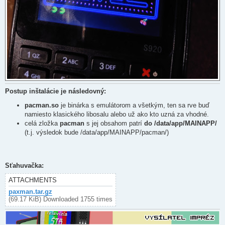
Postup inštalácie je následovný:
pacman.so
je binárka s emulátorom a všetkým, ten sa rve buď
namiesto klasického libosalu alebo už ako kto uzná za vhodné.
celá zložka
pacman
s jej obsahom patrí
do /data/app/MAINAPP/
(t.j. výsledok bude /data/app/MAINAPP/pacman/)
Sťahuvačka:
ATTACHMENTS
paxman.tar.gz
(69.17 KiB) Downloaded 1755 times