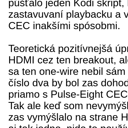
púšťalo
jeden Kodi skript
,
zastavuvaní playbacku a v
CEC inakšími spósobmi.
Teoretická pozitívnejšá úp
HDMI cez ten breakout, al
sa ten one-wire nebil sám
číslo dva by bol zas dohod
priamo s Pulse-Eight CE
Tak ale keď som nevymýšla
zas vymýšlalo na strane 