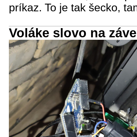
príkaz. To je tak šecko, t
Voláke slovo na záve