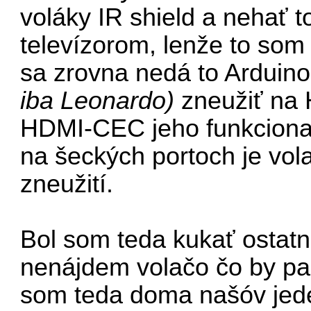
voláky IR shield a nehať t
televízorom, lenže to som 
sa zrovna nedá to Arduin
iba Leonardo)
zneužiť na
HDMI-CEC jeho funkcional
na šeckých portoch je vola
zneužití.
Bol som teda kukať ostatn
nenájdem volačo čo by pa
som teda doma našóv jed