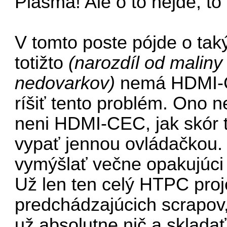
Plasma! Ale o to nejde, to
V tomto poste pójde o tak
totižto
(narozdíl od maliny
nedovarkov)
nemá HDMI-CE
ríšiť tento problém. Ono 
neni HDMI-CEC, jak skór to
vypať jennou ovládačkou
vymýšlať večne opakujúci
Už len ten celý HTPC proje
predchádzajúcich scrapov,
už absolutne nič a skladať