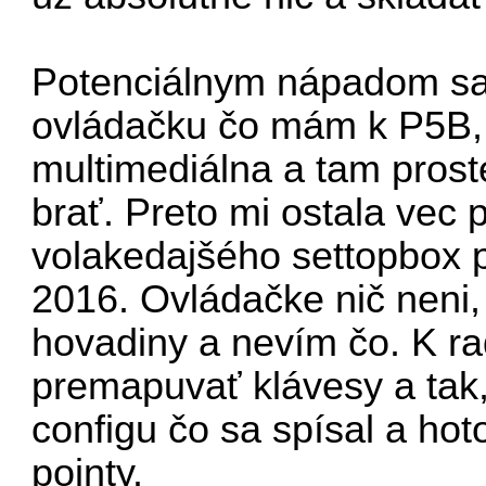
Potenciálnym nápadom sa n
ovládačku čo mám k P5B,
multimediálna a tam pros
brať. Preto mi ostala vec
volakedajšého settopbox p
2016. Ovládačke nič neni,
hovadiny a nevím čo. K ra
premapuvať klávesy a tak,
configu čo sa spísal a hoto
pointy.