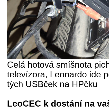
Celá hotová smíšnota pic
televízora, Leonardo ide
tých USBček na HPčku
LeoCEC k dostání na va