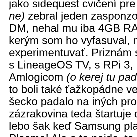
jako sidequest cvičení pr
ne)
zebral jeden zasponz
DM, nehal mu iba 4GB RA
kerým som ho vyfasuval, n
experimentuvať. Priznám s
s LineageOS TV, s RPi 3, 
Amlogicom
(o kerej tu pad
to boli také ťažkopádne v
šecko padalo na iných pr
zázrakovina teda štartuj
lebo šak keď Samsung pl