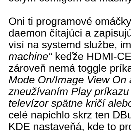
Oni ti programové omáčky
daemon čítajúci a zapisu
visí na systemd službe, i
machine"
keďže HDMI-CEC 
zároveň nemá toggle prí
Mode On/Image View On a 
zneužívaním Play príkazu
televízor spätne kričí aleb
celé napichlo skrz ten DB
KDE nastaveňá, kde to pro