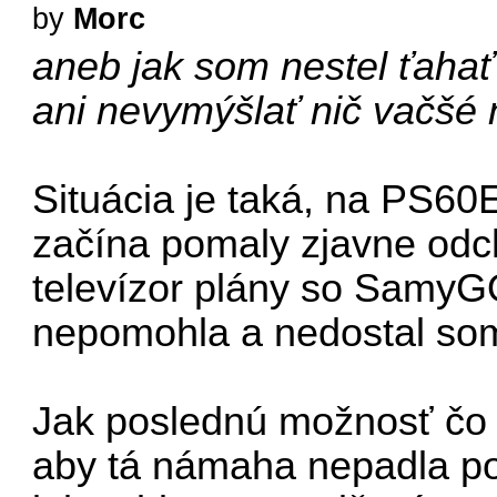
by
Morc
aneb jak som nestel ťahať
ani nevymýšlať nič vačšé 
Situácia je taká, na PS6
začína pomaly zjavne odc
televízor plány so SamyGO
nepomohla a nedostal som
Jak poslednú možnosť čo k
aby tá námaha nepadla p