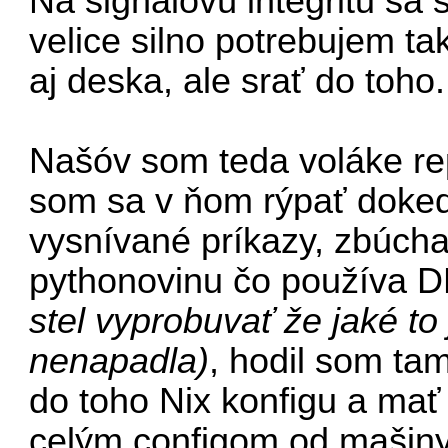
Na signálovú integritu s
velice silno potrebujem ta
aj deska, ale srať do toho.
Našóv som teda voláke rep
som sa v ňom rýpať doked
vysnívané príkazy, zbúcha
pythonovinu čo používa 
stel vyprobuvať že jaké to
nenapadla)
, hodil som tam
do toho Nix konfigu a mať
celým configom od mašiny