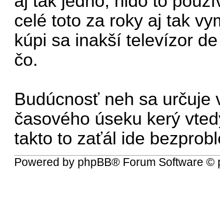
aj tak jedno, nido to po
celé toto za roky aj tak vy
kúpi sa inakší televízor d
čo.
Budúcnosť neh sa určuje 
časového úseku kerý vtedy
takto to zaťál ide bezpro
Powered by
phpBB
® Forum Software © 