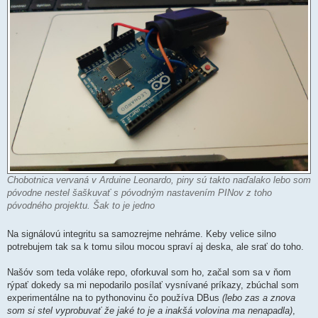
Chobotnica vervaná v Arduine Leonardo, piny sú takto naďalako lebo som
póvodne nestel šaškuvať s póvodným nastavením PINov z toho
póvodného projektu. Šak to je jedno
Na signálovú integritu sa samozrejme nehráme. Keby velice silno
potrebujem tak sa k tomu silou mocou spraví aj deska, ale srať do toho.
Našóv som teda voláke repo, oforkuval som ho, začal som sa v ňom
rýpať dokedy sa mi nepodarilo posílať vysnívané príkazy, zbúchal som
experimentálne na to pythonovinu čo používa DBus
(lebo zas a znova
som si stel vyprobuvať že jaké to je a inakšá volovina ma nenapadla)
,