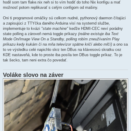
hodil som tam flake.nix neh si to vím hodiť do toho Nix konfigu a mať
možnosť potom replikuvať s celým configom od mašiny.
Oni ti programové omáčky sú celkom nudné, pythonový daemon čítajúci
a zapisujúci z TTYčka daného Arduina visí na systemd službe,
implementuje to kvázi
"state machine"
keďže HDMI-CEC neví porádny
state polling a zároveň nemá toggle príkazy
(reálne existuje iba Text
Mode On/Image View On a Standby, polling robím zneužívaním Play
príkazu kedy kukám či na mňa televízor spätne kričí alebo mlčí)
a ono sa
to ve výsledku celé napichlo skrz ten DBus na klávesovú skratku cez
KDE nastaveňá, kde to proste iba posíla ten DBus toggle príkaz. To je
tak šecko, tam neni extra čo povedať.
Voláke slovo na záver