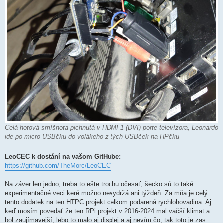
Celá hotová smíšnota pichnutá v HDMI 1 (DVI) porte televízora, Leonardo
ide po micro USBčku do volákeho z tých USBček na HPčku
LeoCEC k dostání na vašom GitHube:
https://github.com/TheMorc/LeoCEC
Na záver len jedno, treba to ešte trochu očesať, šecko sú to také
experimentačné veci keré možno nevydržá ani týždeň. Za mňa je celý
tento dodatek na ten HTPC projekt celkom podarená rychlohovadina. Aj
keď mosím povedať že ten RPi projekt v 2016-2024 mal vačší klimat a
bol zaujímavejší, lebo to malo aj displej a aj nevím čo, tak toto je zas