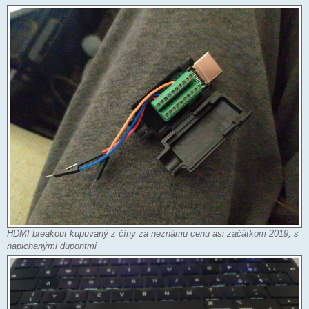
HDMI breakout kupuvaný z číny za neznámu cenu asi začátkom 2019, s
napichanými dupontmi