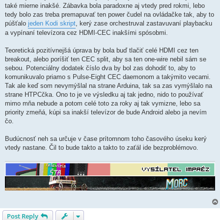
také mierne inakšé. Zábavka bola paradoxne aj vtedy pred rokmi, lebo
tedy bolo zas treba premapuvať ten power čudel na ovládačke tak, aby to
púšťalo
jeden Kodi skript
, kerý zase orchestruval zastavuvaní playbacku
a vypínaní televízora cez HDMI-CEC inakšími spósobmi.
Teoretická pozitívnejšá úprava by bola buď tlačiť celé HDMI cez ten
breakout, alebo poríšiť ten CEC split, aby sa ten one-wire nebil sám se
sebou. Potenciálny dodatek číslo dva by bol zas dohodiť to, aby to
komunikuvalo priamo s Pulse-Eight CEC daemonom a takýmito vecami.
Tak ale keď som nevymýšlal na strane Arduina, tak sa zas vymýšlalo na
strane HTPCčka. Ono to je ve výsledku aj tak jedno, nido to používať
mimo mňa nebude a potom celé toto za roky aj tak vymizne, lebo sa
priority zmeňá, kúpi sa inakší televízor de bude Android alebo ja nevím
čo.
Budúcnosť neh sa určuje v čase prítomnom toho časového úseku kerý
vtedy nastane. Čil to bude takto a takto to zaťál ide bezproblémovo.
Post Reply