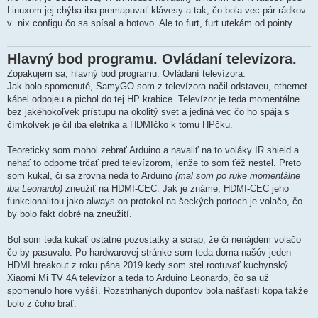
Linuxom jej chýba iba premapuvať klávesy a tak, čo bola vec pár rádkov
v .nix configu čo sa spísal a hotovo. Ale to furt, furt utekám od pointy.
Hlavný bod programu. Ovládaní televízora.
Zopakujem sa, hlavný bod programu. Ovládaní televízora.
Jak bolo spomenuté, SamyGO som z televízora načil odstaveu, ethernet
kábel odpojeu a pichol do tej HP krabice. Televízor je teda momentálne
bez jakéhokoľvek prístupu na okolitý svet a jediná vec čo ho spája s
čímkolvek je čil iba eletrika a HDMIčko k tomu HPčku.
Teoreticky som mohol zebrať Arduino a navaliť na to voláky IR shield a
nehať to odporne trčať pred televízorom, lenže to som ťéž nestel. Preto
som kukal, či sa zrovna nedá to Arduino
(mal som po ruke momentálne
iba Leonardo)
zneužiť na HDMI-CEC. Jak je známe, HDMI-CEC jeho
funkcionalitou jako always on protokol na šeckých portoch je volačo, čo
by bolo fakt dobré na zneužití.
Bol som teda kukať ostatné pozostatky a scrap, že či nenájdem volačo
čo by pasuvalo. Po hardwarovej stránke som teda doma našóv jeden
HDMI breakout z roku pána 2019 kedy som stel rootuvať kuchynský
Xiaomi Mi TV 4A televízor a teda to Arduino Leonardo, čo sa už
spomenulo hore vyšší. Rozstrihaných dupontov bola našťastí kopa takže
bolo z čoho brať.