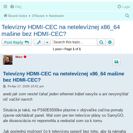
FAQ
Login
S
Board index
370ware
Hardware
e
Televízny HDMI-CEC na netelevíznej x86_64
a
mašine bez HDMI-CEC?
r
Search
Advanced s
Post Reply
c
1 post • Page
1
of
1
h
O
Morc
f
f
l
i
Televízny HDMI-CEC na netelevíznej x86_64 mašine
n
e
bez HDMI-CEC?
P
Fri Apr 17, 2026 10:51 pm
o
s
aneb jak som nestel ťahať jeden ethernet kábel navyše a ani nevymýšlať
t
nič vačšé navrch
Situácia je taká, na PS60E6500ke plazme v obývačke začína pomaly
zjavne odchádzať panel. Mal som pre ten televízor plány so SamyGO,
ale disasociácia mi nepomohla a nedostal som sa k tomu.
Jak poslednú možnosť čo k televízoru spraviť bez toho, aby tá námaha