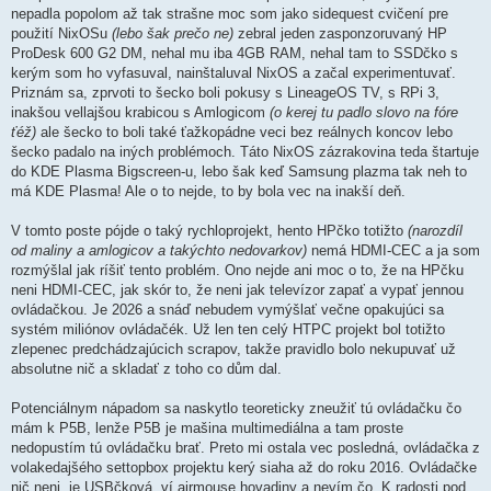
nepadla popolom až tak strašne moc som jako sidequest cvičení pre
použití NixOSu
(lebo šak prečo ne)
zebral jeden zasponzoruvaný HP
ProDesk 600 G2 DM, nehal mu iba 4GB RAM, nehal tam to SSDčko s
kerým som ho vyfasuval, nainštaluval NixOS a začal experimentuvať.
Priznám sa, zprvoti to šecko boli pokusy s LineageOS TV, s RPi 3,
inakšou vellajšou krabicou s Amlogicom
(o kerej tu padlo slovo na fóre
ťéž)
ale šecko to boli také ťažkopádne veci bez reálnych koncov lebo
šecko padalo na iných problémoch. Táto NixOS zázrakovina teda štartuje
do KDE Plasma Bigscreen-u, lebo šak keď Samsung plazma tak neh to
má KDE Plasma! Ale o to nejde, to by bola vec na inakší deň.
V tomto poste pójde o taký rychloprojekt, hento HPčko totižto
(narozdíl
od maliny a amlogicov a takýchto nedovarkov)
nemá HDMI-CEC a ja som
rozmýšlal jak ríšiť tento problém. Ono nejde ani moc o to, že na HPčku
neni HDMI-CEC, jak skór to, že neni jak televízor zapať a vypať jennou
ovládačkou. Je 2026 a snáď nebudem vymýšlať večne opakujúci sa
systém miliónov ovládačék. Už len ten celý HTPC projekt bol totižto
zlepenec predchádzajúcich scrapov, takže pravidlo bolo nekupuvať už
absolutne nič a skladať z toho co dům dal.
Potenciálnym nápadom sa naskytlo teoreticky zneužiť tú ovládačku čo
mám k P5B, lenže P5B je mašina multimediálna a tam proste
nedopustím tú ovládačku brať. Preto mi ostala vec posledná, ovládačka z
volakedajšého settopbox projektu kerý siaha až do roku 2016. Ovládačke
nič neni, je USBčková, ví airmouse hovadiny a nevím čo. K radosti pod