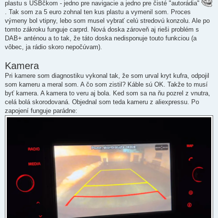
plastu s USBčkom - jedno pre navigacie a jedno pre čisté "autorádia"
. Tak som za 5 euro zohnal ten kus plastu a vymenil som. Proces
výmeny bol vtipny, lebo som musel vybrať celú stredovú konzolu. Ale po
tomto zákroku funguje carprd. Nová doska zároveň aj rieši problém s
DAB+ anténou a to tak, že táto doska nedisponuje touto funkciou (a
vôbec, ja rádio skoro nepočúvam).
Kamera
Pri kamere som diagnostiku vykonal tak, že som urval kryt kufra, odpojil
som kameru a meral som. A čo som zistil? Káble sú OK. Takže to musí
byť kamera. A kamera to veru aj bola. Ked som sa na ňu pozrel z vnutra,
celá bolá skorodovaná. Objednal som teda kameru z aliexpressu. Po
zapojení funguje parádne: