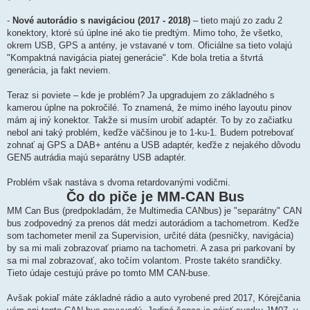
-
Nové autorádio s navigáciou (2017 - 2018)
– tieto majú zo zadu 2
konektory, ktoré sú úplne iné ako tie predtým. Mimo toho, že všetko,
okrem USB, GPS a antény, je vstavané v tom. Oficiálne sa tieto volajú
"Kompaktná navigácia piatej generácie". Kde bola tretia a štvrtá
generácia, ja fakt neviem.
Teraz si poviete – kde je problém? Ja upgradujem zo základného s
kamerou úplne na pokročilé. To znamená, že mimo iného layoutu pinov
mám aj iný konektor. Takže si musím urobiť adaptér. To by zo začiatku
nebol ani taký problém, keďže väčšinou je to 1-ku-1. Budem potrebovať
zohnať aj GPS a DAB+ anténu a USB adaptér, keďže z nejakého dôvodu
GEN5 autrádia majú separátny USB adaptér.
Problém však nastáva s dvoma retardovanými vodičmi.
Čo do piče je MM-CAN Bus
MM Can Bus (predpokladám, že Multimedia CANbus) je "separátny" CAN
bus zodpovedný za prenos dát medzi autorádiom a tachometrom. Keďže
som tachometer menil za Supervision, určité dáta (pesničky, navigácia)
by sa mi mali zobrazovať priamo na tachometri. A zasa pri parkovaní by
sa mi mal zobrazovať, ako točím volantom. Proste takéto srandičky.
Tieto údaje cestujú práve po tomto MM CAN-buse.
Avšak pokiaľ máte základné rádio a auto vyrobené pred 2017, Kórejčania