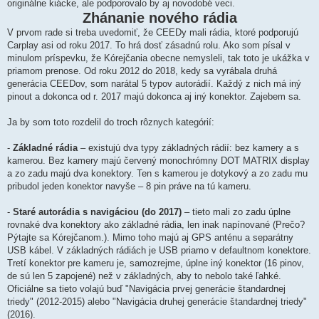
originálne kiácke, ale podporovalo by aj novodobé veci.
Zhánanie nového rádia
V prvom rade si treba uvedomiť, že CEEDy mali rádia, ktoré podporujú
Carplay asi od roku 2017. To hrá dosť zásadnú rolu. Ako som písal v
minulom príspevku, že Kórejčania obecne nemysleli, tak toto je ukážka v
priamom prenose. Od roku 2012 do 2018, kedy sa vyrábala druhá
generácia CEEDov, som narátal 5 typov autorádií. Každý z nich má iný
pinout a dokonca od r. 2017 majú dokonca aj iný konektor. Zajebem sa.
Ja by som toto rozdelil do troch rôznych kategórií:
-
Základné rádia
– existujú dva typy základných rádií: bez kamery a s
kamerou. Bez kamery majú červený monochrómny DOT MATRIX display
a zo zadu majú dva konektory. Ten s kamerou je dotykový a zo zadu mu
pribudol jeden konektor navyše – 8 pin práve na tú kameru.
-
Staré autorádia s navigáciou (do 2017)
– tieto mali zo zadu úplne
rovnaké dva konektory ako základné rádia, len inak napínované (Prečo?
Pýtajte sa Kórejčanom.). Mimo toho majú aj GPS anténu a separátny
USB kábel. V základných rádiách je USB priamo v defaultnom konektore.
Tretí konektor pre kameru je, samozrejme, úplne iný konektor (16 pinov,
de sú len 5 zapojené) než v základných, aby to nebolo také ľahké.
Oficiálne sa tieto volajú buď "Navigácia prvej generácie štandardnej
triedy" (2012-2015) alebo "Navigácia druhej generácie štandardnej triedy"
(2016).