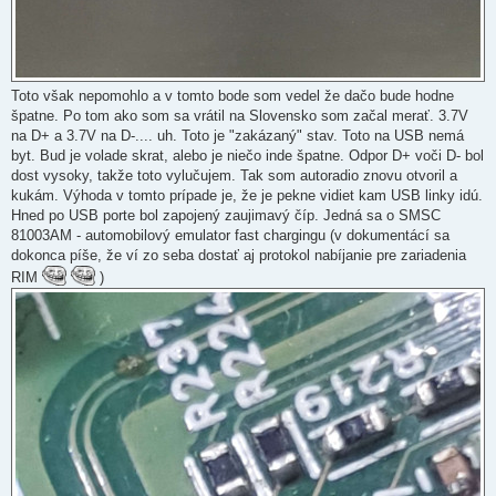
Toto však nepomohlo a v tomto bode som vedel že dačo bude hodne
špatne. Po tom ako som sa vrátil na Slovensko som začal merať. 3.7V
na D+ a 3.7V na D-.... uh. Toto je "zakázaný" stav. Toto na USB nemá
byt. Bud je volade skrat, alebo je niečo inde špatne. Odpor D+ voči D- bol
dost vysoky, takže toto vylučujem. Tak som autoradio znovu otvoril a
kukám. Výhoda v tomto prípade je, že je pekne vidiet kam USB linky idú.
Hned po USB porte bol zapojený zaujimavý číp. Jedná sa o SMSC
81003AM - automobilový emulator fast chargingu (v dokumentácí sa
dokonca píše, že ví zo seba dostať aj protokol nabíjanie pre zariadenia
RIM
)