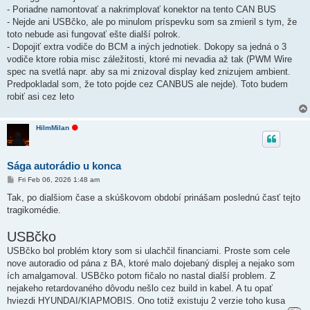
- Poriadne namontovať a nakrimplovať konektor na tento CAN BUS
- Nejde ani USBčko, ale po minulom príspevku som sa zmieril s tym, že
toto nebude asi fungovať ešte dialší polrok.
- Dopojiť extra vodiče do BCM a iných jednotiek. Dokopy sa jedná o 3
vodiče ktore robia misc záležitosti, ktoré mi nevadia až tak (PWM Wire
spec na svetlá napr. aby sa mi znizoval display ked znizujem ambient.
Predpokladal som, že toto pojde cez CANBUS ale nejde). Toto budem
robiť asi cez leto
O
HiImMilan
f
f
l
i
Sága autorádio u konca
n
e
P
Fri Feb 06, 2026 1:48 am
o
s
Tak, po dialšiom čase a skúškovom období prinášam poslednú časť tejto
t
tragikomédie.
USBčko
USBčko bol problém ktory som si ulachčil financiami. Proste som cele
nove autoradio od pána z BA, ktoré malo dojebaný displej a nejako som
ích amalgamoval. USBčko potom fičalo no nastal dialší problem. Z
nejakeho retardovaného dôvodu nešlo cez build in kabel. A tu opať
hviezdi HYUNDAI/KIAPMOBIS. Ono totiž existuju 2 verzie toho kusa