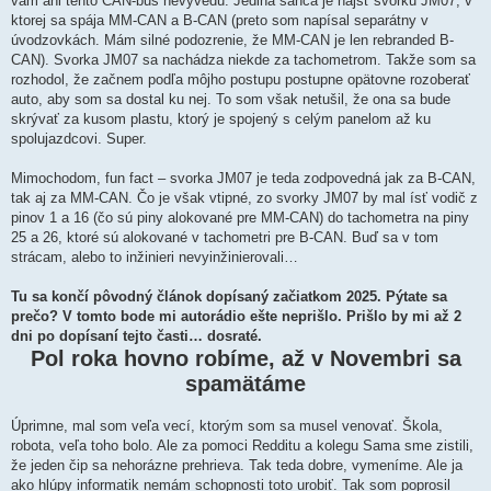
vám ani tento CAN-bus nevyvedú. Jediná šanca je nájsť svorku JM07, v
ktorej sa spája MM-CAN a B-CAN (preto som napísal separátny v
úvodzovkách. Mám silné podozrenie, že MM-CAN je len rebranded B-
CAN). Svorka JM07 sa nachádza niekde za tachometrom. Takže som sa
rozhodol, že začnem podľa môjho postupu postupne opätovne rozoberať
auto, aby som sa dostal ku nej. To som však netušil, že ona sa bude
skrývať za kusom plastu, ktorý je spojený s celým panelom až ku
spolujazdcovi. Super.
Mimochodom, fun fact – svorka JM07 je teda zodpovedná jak za B-CAN,
tak aj za MM-CAN. Čo je však vtipné, zo svorky JM07 by mal ísť vodič z
pinov 1 a 16 (čo sú piny alokované pre MM-CAN) do tachometra na piny
25 a 26, ktoré sú alokované v tachometri pre B-CAN. Buď sa v tom
strácam, alebo to inžinieri nevyinžinierovali…
Tu sa končí pôvodný článok dopísaný začiatkom 2025. Pýtate sa
prečo? V tomto bode mi autorádio ešte neprišlo. Prišlo by mi až 2
dni po dopísaní tejto časti… dosraté.
Pol roka hovno robíme, až v Novembri sa
spamätáme
Úprimne, mal som veľa vecí, ktorým som sa musel venovať. Škola,
robota, veľa toho bolo. Ale za pomoci Redditu a kolegu Sama sme zistili,
že jeden čip sa nehorázne prehrieva. Tak teda dobre, vymeníme. Ale ja
ako hlúpy informatik nemám schopnosti toto urobiť. Tak som poprosil