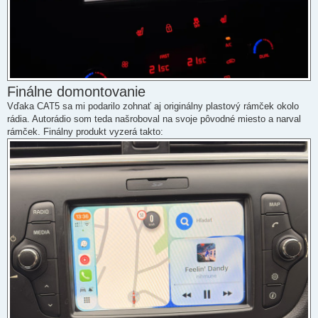
Finálne domontovanie
Vďaka CAT5 sa mi podarilo zohnať aj originálny plastový rámček okolo
rádia. Autorádio som teda našroboval na svoje pôvodné miesto a narval
rámček. Finálny produkt vyzerá takto: