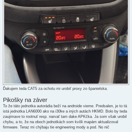
Ďakujem teda CAT5 za ochotu mi urobiť proxy zo španielska.
Pikošky na záver
To že táto jednotka autorádia beží na androide vieme. Predsalen, je to tá
istá jednotka LAN6000 ako na i30ke a iných autách HKMD. Bolo by teda
zaujimave to rootnuť resp. narvať tam dake APKčka. Ja som však urobil
chybu, a to, že na oboch jednotkách som kvôli mapám aktualizoval
firmware. Teraz mi chýbaju tie engineering mody a pod. No nič