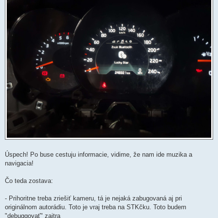
Úspech! Po buse cestuju informacie, vidime, že nam ide muzika a
navigacia!
Čo teda zostava:
- Prihoritne treba zriešiť kameru, tá je nejaká zabugovaná aj pri
originálnom autorádiu. Toto je vraj treba na STKčku. Toto budem
"debuggovať" zajtra