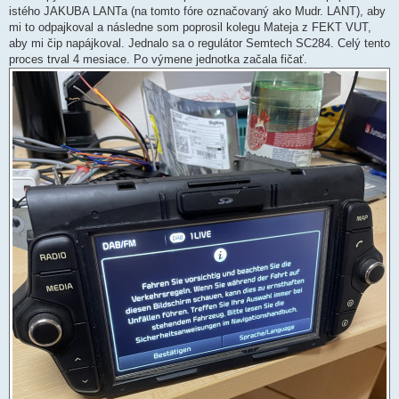
istého JAKUBA LANTa (na tomto fóre označovaný ako Mudr. LANT), aby
mi to odpajkoval a následne som poprosil kolegu Mateja z FEKT VUT,
aby mi čip napájkoval. Jednalo sa o regulátor Semtech SC284. Celý tento
proces trval 4 mesiace. Po výmene jednotka začala fičať.