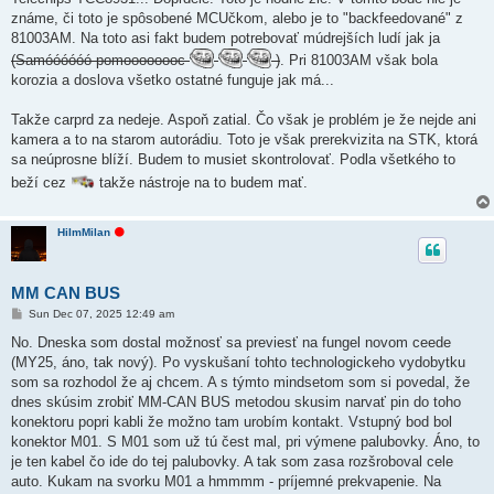
známe, či toto je spôsobené MCUčkom, alebo je to "backfeedované" z
81003AM. Na toto asi fakt budem potrebovať múdrejších ludí jak ja
(Samóóóóóó pomoooooooc
)
. Pri 81003AM však bola
korozia a doslova všetko ostatné funguje jak má...
Takže carprd za nedeje. Aspoň zatial. Čo však je problém je že nejde ani
kamera a to na starom autorádiu. Toto je však prerekvizita na STK, ktorá
sa neúprosne blíží. Budem to musiet skontrolovať. Podla všetkého to
beží cez
takže nástroje na to budem mať.
O
HiImMilan
f
f
l
i
MM CAN BUS
n
e
P
Sun Dec 07, 2025 12:49 am
o
s
No. Dneska som dostal možnosť sa previesť na fungel novom ceede
t
(MY25, áno, tak nový). Po vyskušaní tohto technologickeho vydobytku
som sa rozhodol že aj chcem. A s týmto mindsetom som si povedal, že
dnes skúsim zrobiť MM-CAN BUS metodou skusim narvať pin do toho
konektoru popri kabli že možno tam urobím kontakt. Vstupný bod bol
konektor M01. S M01 som už tú čest mal, pri výmene palubovky. Áno, to
je ten kabel čo ide do tej palubovky. A tak som zasa rozšroboval cele
auto. Kukam na svorku M01 a hmmmm - príjemné prekvapenie. Na