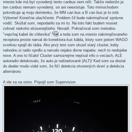
mieste kde má byt vyvedený tento canbus neni ništ. Takže nielenže ja
ten canbus nemam vyvedený, on ani neexistuje. Toto mimochodom
potvrdzuje aj moju domienku, že MM can bus a B can bus je to isté.
Výborne! Konečne ulachčenie. Problem čil bude nakrimpľovať správne
vodič. Skúšal som, nepodarilo sa mi to. Na toto fakt budem musiet
zohnať niekoho skúsenejšieho. Nevadí. Pokračoval som metodou
"vepchaj kabel do chlievika"
a teda som na miesto nakrimpľovaneho
receptora proste narval do konektora kus kábla, ktory som potom WAGO
svorkou spojil do rádia. Ako prvý test som skusil starý cluster, keby
nahodou si radio sprdlo a narvalo nejake divne napatie, nech to nedojebe
nove. A ono to fičalo! Cluster samozrejme nepísal info o veciach, ALE
autoradio detekovalo, že auto je naštartované (ALT)! Ked som sa dostal
do dealer modu videl som, že fičí detekcia otvorených dverí a detekcia
alternároru
A ide sa na ostro. Pripojil som Supervision.