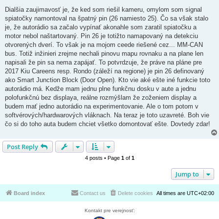
Dialšia zaujimavosť je, že ked som riešil kameru, omylom som signal
spiatočky namontoval na špatný pin (26 namiesto 25). Čo sa však stalo
je, že autorádio sa začalo vypínať akonahle som zaratil spiatočku a
motor nebol naštartovaný. Pin 26 je totižto namapovaný na detekciu
otvorených dverí. To však je na mojom ceede riešené cez... MM-CAN
bus. Totiž inžinieri zrejme nechali pinovu mapu rovnaku a na plane len
napisali že pin sa nema zapájať. To potvrdzuje, že práve na pláne pre
2017 Kiu Careens resp. Rondo (záleží na regione) je pin 26 definovaný
ako Smart Junction Block (Door Open). Kto vie aké ešte iné funkcie toto
autorádio má. Kedže mam jednu plne funkčnu dosku v aute a jednu
polofunkčnú bez displaya, reálne rozmýšlam že zoženiem display a
budem mať jedno autorádio na experimentovanie. Ale o tom potom v
softvérových/hardwarových vláknach. Na teraz je toto uzavreté. Boh vie
čo si do toho auta budem chciet všetko domontovať ešte. Dovtedy zdar!
Post Reply
4 posts • Page
1
of
1
Jump to
Board index
Contact us
Delete cookies
All times are
UTC+02:00
Kontakt pre verejnosť: