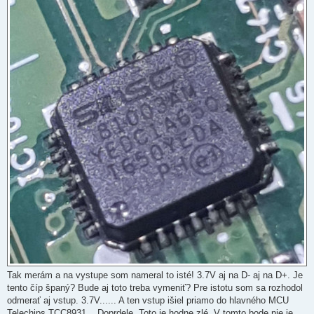
Tak merám a na vystupe som nameral to isté! 3.7V aj na D- aj na D+. Je
tento číp španý? Bude aj toto treba vymeniť? Pre istotu som sa rozhodol
odmerať aj vstup. 3.7V...... A ten vstup išiel priamo do hlavného MCU
Telechips TCC8931... Doprdele. Toto je hodne zlé. V tomto bode nie je