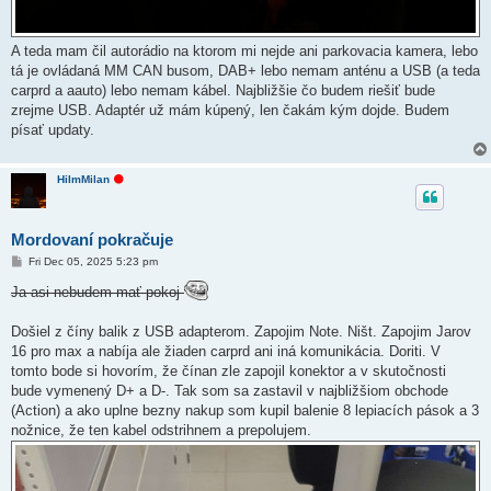
A teda mam čil autorádio na ktorom mi nejde ani parkovacia kamera, lebo
tá je ovládaná MM CAN busom, DAB+ lebo nemam anténu a USB (a teda
carprd a aauto) lebo nemam kábel. Najbližšie čo budem riešiť bude
zrejme USB. Adaptér už mám kúpený, len čakám kým dojde. Budem
písať updaty.
O
HiImMilan
f
f
l
i
Mordovaní pokračuje
n
e
P
Fri Dec 05, 2025 5:23 pm
o
s
Ja asi nebudem mať pokoj
t
Došiel z číny balik z USB adapterom. Zapojim Note. Ništ. Zapojim Jarov
16 pro max a nabíja ale žiaden carprd ani iná komunikácia. Doriti. V
tomto bode si hovorím, že čínan zle zapojil konektor a v skutočnosti
bude vymenený D+ a D-. Tak som sa zastavil v najbližšiom obchode
(Action) a ako uplne bezny nakup som kupil balenie 8 lepiacích pások a 3
nožnice, že ten kabel odstrihnem a prepolujem.