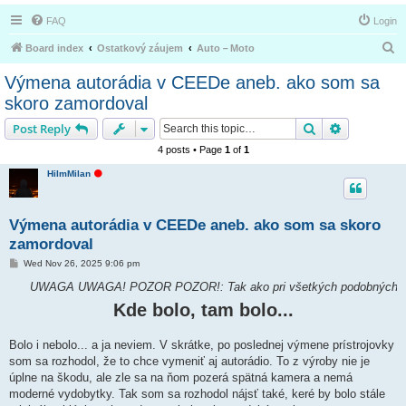
FAQ
Login
S
Board index
Ostatkový záujem
Auto－Moto
e
Výmena autorádia v CEEDe aneb. ako som sa
a
skoro zamordoval
r
Search
Advanced s
Post Reply
c
4 posts • Page
1
of
1
h
O
HiImMilan
f
f
l
i
Výmena autorádia v CEEDe aneb. ako som sa skoro
n
e
zamordoval
P
Wed Nov 26, 2025 9:06 pm
o
s
GA! POZOR POZOR!: Tak ako pri všetkých podobných príspevkoch, neriadte s
t
Kde bolo, tam bolo...
Bolo i nebolo... a ja neviem. V skrátke, po poslednej výmene prístrojovky
som sa rozhodol, že to chce vymeniť aj autorádio. To z výroby nie je
úplne na škodu, ale zle sa na ňom pozerá spätná kamera a nemá
moderné vydobytky. Tak som sa rozhodol nájsť také, keré by bolo stále