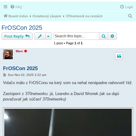
FAQ
Login
S
Board index
Ostatkový záujem
370network na cestách
e
FrOSCon 2025
a
Search
Advanced s
Post Reply
r
1 post • Page
1
of
1
c
O
Morc
h
f
f
l
i
FrOSCon 2025
n
e
P
Sun Nov 02, 2025 2:22 am
o
s
Volačo málo z FrOSConu na kerý som sa nehal nenápadne nahovoriť ťéž.
t
Zastúpení z 370networku: já, Leandro a David Wronek
(ak sa dajú
považuvať jak súčasť 370networku)