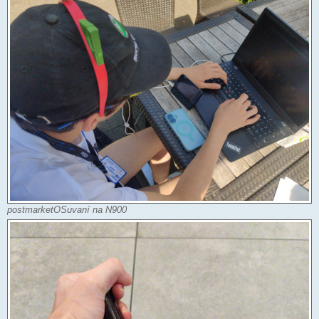
postmarketOSuvaní na N900