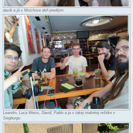
davib a já v Mníchove deň predtým
Leandro, Luca Weiss, David, Pablo a ja v takej malinkej reštike v
Siegburgu