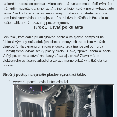
na keré je radosť sa pozerať. Mimo toho má funkcie multimédií (vím, čo
hrá, vidím navigáciu a smer auta) a iné funkcie, keré v mojej výbave auto
nemá. Šecko to teda začalo impulzívnym nákupom o štvrtej ráno, de
som kúpil supervision prístrojovku. Po asi dvoch týždňoch čakania mi
došiel balík a s tým začal aj proces výmeny.
Krok 1: Urvať polku auta
Bohužiaľ, kórejčania pri dizajnovaní tohto auta zjavne nemysleli na
ľahkosť výmeny súčiastok (oni obecne nemysleli, ale o tom v iných
článkoch). Na výmenu prístrojovej dosky teda (na rozdiel od Forda
Fuchsu) treba vyrvať šecky plasty okolo - zľava, zprava, zhora aj zdola.
Veľký pozor treba dávať na plasty zľava aj zprava! Zľava máme
elektronické ovládanie zrkadiel a zprava máme blikačky a tlačidlá ku
hodinám.
Stručný postup na vyrvatie plastov vyzerá asi takto:
Vyrveme panel s ovládaním zrkadiel.