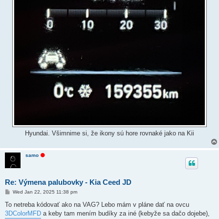
Hyundai. Všimnime si, že ikony sú hore rovnaké jako na Kii
O
samo
f
f
l
i
Re: Výmena palubovky - Kia Ceed JD
n
e
P
Wed Jan 22, 2025 11:38 pm
o
s
To netreba kódovať ako na VAG? Lebo mám v pláne dať na ovcu
t
3DColorMFD
a keby tam mením budíky za iné (kebyže sa dačo dojebe),