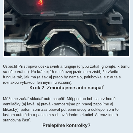
Úspech! Prístrojová doska svieti a funguje (chybu zatiaľ ignorujte, k tomu
sa ešte vrátim). Po krátkej 15-minútovej jazde som zistil, že všetko
funguje tak, jak má (a šak aj prečo by nemalo, palubovka je z auta s
rovnakou výbavou, len inými funkciami).
Krok 2: Zmontujeme auto naspäť
Môžeme začať skladať auto naspäť. Môj postup bol: najprv horné
ventilačky (aj ľavá, aj pravá - samozrejme pri pravej zapojíme aj
blikačky), potom som zašróboval potrebné šróby a doklepol som to
krytom autorádia a panelom s el. ovládaním zrkadiel. A teraz ide tá
srandovná časť.
Prelepíme kontrolky?