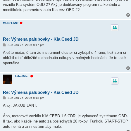
vozidlo Kia systém OBD-2? Aký je dedikovaný program na kontrolu a
modifikáciu parametrov auta Kia cez OBD-2?
O
MUDr.LANT
f
f
l
i
Re: Výmena palubovky - Kia Ceed JD
n
e
P
Sun Jan 26, 2025 8:17 pm
o
s
A ešte niečo, čítam že instrument cluster si zykúpil o 4 ráno, tiež som si
t
obľúbil robiť dôležité rozhodnutia-nákupy v nočných hodinách. Je to také
spontálne...
O
HiImMilan
f
f
l
i
Re: Výmena palubovky - Kia Ceed JD
n
e
P
Sun Jan 26, 2025 8:18 pm
o
s
Ahoj, JAKUB LANT.
t
Áno, motorové vozidlo KIA CEED 1.6 CDRI je vybavené systémom OBD-
II tak, ako každé iné auto za posledných 20 rokov. Funkciu ŠTART-STOP
auto nemá a ani nesťem aby malo.