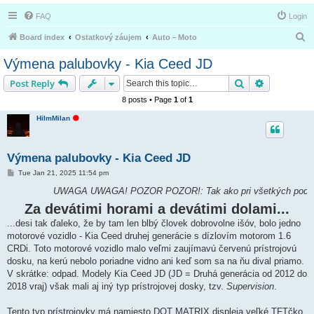
FAQ
Login
S
Board index
Ostatkový záujem
Auto－Moto
e
Výmena palubovky - Kia Ceed JD
a
Search
Advanced s
Post Reply
r
8 posts • Page
1
of
1
c
O
HiImMilan
h
f
f
l
i
Výmena palubovky - Kia Ceed JD
n
e
P
Tue Jan 21, 2025 11:54 pm
o
s
UWAGA UWAGA! POZOR POZOR!: Tak ako pri všetkých podobných príspevkoch,
t
Za devátimi horami a devátimi dolami...
...desi tak ďaleko, že by tam len blbý človek dobrovolne išóv, bolo jedno
motorové vozidlo - Kia Ceed druhej generácie s dízlovím motorom 1.6
CRDi. Toto motorové vozidlo malo veľmi zaujímavú červenú prístrojovú
dosku, na kerú nebolo poriadne vidno ani keď som sa na ňu dival priamo.
V skrátke: odpad. Modely Kia Ceed JD (JD = Druhá generácia od 2012 do
2018 vraj) však mali aj iný typ prístrojovej dosky, tzv.
Supervision
.
Tento typ prístrojovky má namiesto DOT MATRIX displeja veľké TFTčko,