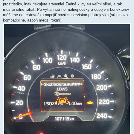
prostriedky, inak riskujete zranenie! Zadné klipy sú veľmi silné, a tak
musíte silno ťahať. Po vytiahnutí normálnej dosky a odpojení konektorov
môžeme na testovačku napojiť novú supervision prístrojovku (sú pinovo
kompatibilné, aspoň medzi rokmi).