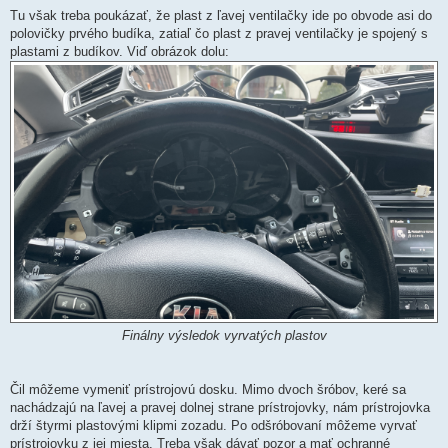
Tu však treba poukázať, že plast z ľavej ventilačky ide po obvode asi do
polovičky prvého budíka, zatiaľ čo plast z pravej ventilačky je spojený s
plastami z budíkov. Viď obrázok dolu:
Finálny výsledok vyrvatých plastov
Čil môžeme vymeniť prístrojovú dosku. Mimo dvoch šróbov, keré sa
nachádzajú na ľavej a pravej dolnej strane prístrojovky, nám prístrojovka
drží štyrmi plastovými klipmi zozadu. Po odšróbovaní môžeme vyrvať
prístrojovku z jej miesta. Treba však dávať pozor a mať ochranné