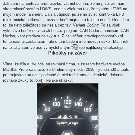
Jak som namontoval prístrojovku, všimol som si, že mi píše, že mám
skontrolovať systém LDWS. Vec sa však má tak, že systém LDWS na
mojom modeli ani neni. Ďalšia vtipnosť je, že mi svieti kontrolka EPB
(elektronická parkovacia brzda), kerú moje auto takisto nemá. Ono ide o
to, že tieto záležitosti sa riešia cez tzv.
Variant Coding
. To sa však
vykonáva buď v servise alebo cez program CAN-Coder a hardware CAN-
Hacker, kerý predáva nejaký rus. Z najväčšou pravdepodobnosťou si
tento nástroj zaobstarám, ale o tom budem informovať neskôr. Mám rok
na to, aby som voľačo vymyslel s tým
(
do najbližšej estékáčky
).
Pikošky na záver
Víme, že Kia a Hyundai sú rovnaká firma, a že tento hardware vyrába
MOBIS. Preto sa stáva, že UI elementy medzi 2019 Hyundai i30 a touto
prístrojovkou sú dosť podobné (a niektoré ikony aj identické, dokonca
rovnaké zvuky to robí!). Nejaké ukážky: