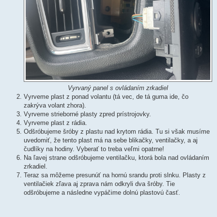
Vyrvaný panel s ovládaním zrkadiel
Vyrveme plast z ponad volantu (tá vec, de tá guma ide, čo
zakrýva volant zhora).
Vyrveme strieborné plasty zpred prístrojovky.
Vyrveme plast z rádia.
Odšróbujeme šróby z plastu nad krytom rádia. Tu si však musíme
uvedomiť, že tento plast má na sebe blikačky, ventilačky, a aj
čudlíky na hodiny. Vyberať to treba veľmi opatrne!
Na ľavej strane odšróbujeme ventilačku, ktorá bola nad ovládaním
zrkadiel.
Teraz sa môžeme presunúť na hornú srandu proti slnku. Plasty z
ventilačiek zľava aj zprava nám odkryli dva šróby. Tie
odšróbujeme a následne vypáčime dolnú plastovú časť.