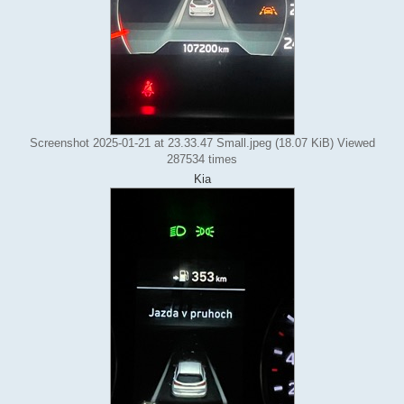
Screenshot 2025-01-21 at 23.33.47 Small.jpeg (18.07 KiB) Viewed
287534 times
Kia