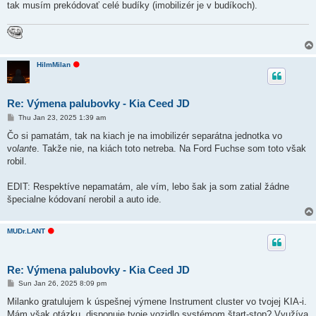
tak musím prekódovať celé budíky (imobilizér je v budíkoch).
O
HiImMilan
f
f
l
i
Re: Výmena palubovky - Kia Ceed JD
n
e
P
Thu Jan 23, 2025 1:39 am
o
s
Čo si pamatám, tak na kiach je na imobilizér separátna jednotka vo
t
vo
lant
e. Takže nie, na kiách toto netreba. Na Ford Fuchse som toto však
robil.
EDIT: Respektíve nepamatám, ale vím, lebo šak ja som zatial žádne
špecialne kódovaní nerobil a auto ide.
O
MUDr.LANT
f
f
l
i
Re: Výmena palubovky - Kia Ceed JD
n
e
P
Sun Jan 26, 2025 8:09 pm
o
s
Milanko gratulujem k úspešnej výmene Instrument cluster vo tvojej KIA-i.
t
Mám však otázku, disponuje tvoje vozidlo systémom štart-stop? Využíva