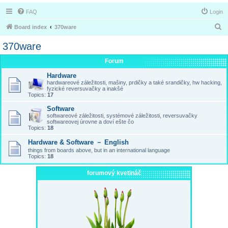
FAQ
Login
S
Board index
370ware
e
370ware
a
Forum
r
Hardware
c
hardwareové záležitosti, mašiny, prdičky a také srandičky, hw hacking,
h
fyzické reversuvačky a inakšé
Topics:
17
Software
softwareové záležitosti, systémové záležitosti, reversuvačky
softwareovej úrovne a doví ešte čo
Topics:
18
Hardware & Software － English
things from boards above, but in an international language
Topics:
18
forumový kvetináč