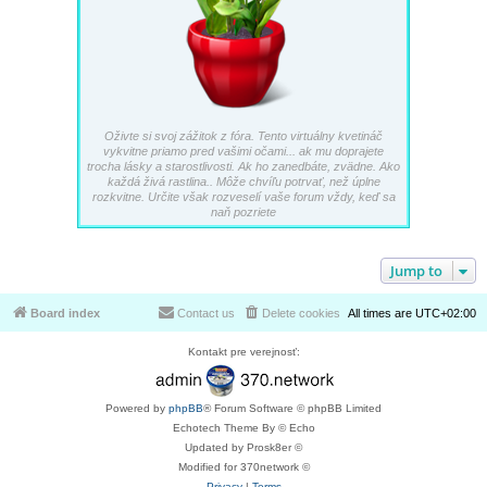
Oživte si svoj zážitok z fóra. Tento virtuálny kvetináč
vykvitne priamo pred vašimi očami... ak mu doprajete
trocha lásky a starostlivosti. Ak ho zanedbáte, zvädne. Ako
každá živá rastlina.. Môže chvíľu potrvať, než úplne
rozkvitne. Určite však rozveselí vaše forum vždy, keď sa
naň pozriete
Jump to
Board index
Contact us
Delete cookies
All times are
UTC+02:00
Kontakt pre verejnosť:
Powered by
phpBB
® Forum Software © phpBB Limited
Echotech Theme By © Echo
Updated by Prosk8er ©
Modified for 370network ©
Privacy
|
Terms