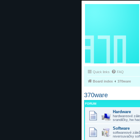
Quick links
FAQ
Board index
370ware
370ware
FORUM
Hardware
hardwareové zálež
srandičky, hw hac
Software
softwareové záleži
reversuvačky sof