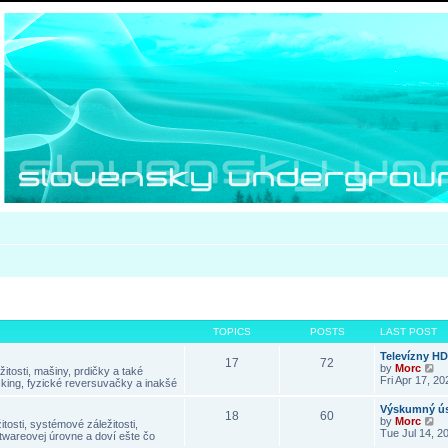
TOPICS
POSTS
LAST POST
Televízny H
17
72
V
by
Morc
itosti, mašiny, prdičky a také
i
Fri Apr 17, 2
king, fyzické reversuvačky a inakšé
e
w
Výskumný ús
18
60
t
V
by
Morc
tosti, systémové záležitosti,
h
i
Tue Jul 14, 2
twareovej úrovne a doví ešte čo
e
e