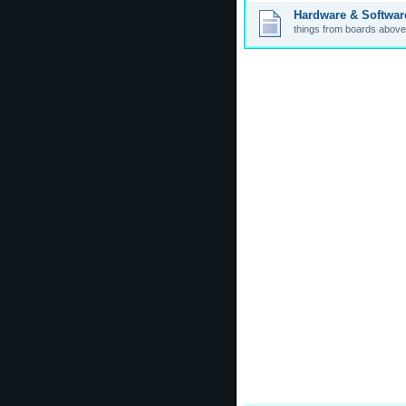
Hardware & Softwar
things from boards above,