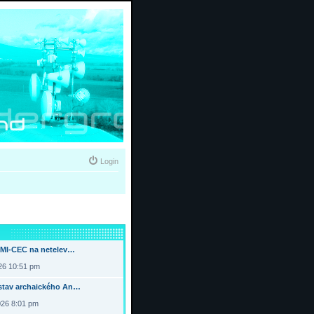
Login
DMI-CEC na netelev…
026 10:51 pm
tav archaického An…
026 8:01 pm