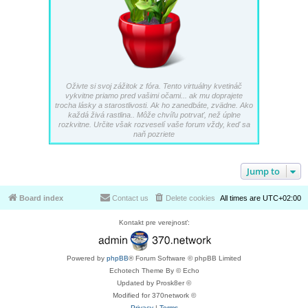
Oživte si svoj zážitok z fóra. Tento virtuálny kvetináč
vykvitne priamo pred vašimi očami... ak mu doprajete
trocha lásky a starostlivosti. Ak ho zanedbáte, zvädne. Ako
každá živá rastlina.. Môže chvíľu potrvať, než úplne
rozkvitne. Určite však rozveselí vaše forum vždy, keď sa
naň pozriete
Jump to
Board index
Contact us
Delete cookies
All times are
UTC+02:00
Kontakt pre verejnosť:
Powered by
phpBB
® Forum Software © phpBB Limited
Echotech Theme By © Echo
Updated by Prosk8er ©
Modified for 370network ©
Privacy
|
Terms