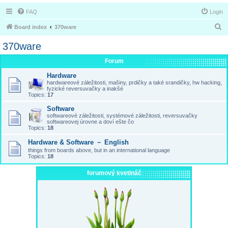
FAQ
Login
S
Board index
370ware
e
370ware
a
Forum
r
Hardware
c
hardwareové záležitosti, mašiny, prdičky a také srandičky, hw hacking,
h
fyzické reversuvačky a inakšé
Topics:
17
Software
softwareové záležitosti, systémové záležitosti, reversuvačky
softwareovej úrovne a doví ešte čo
Topics:
18
Hardware & Software － English
things from boards above, but in an international language
Topics:
18
forumový kvetináč