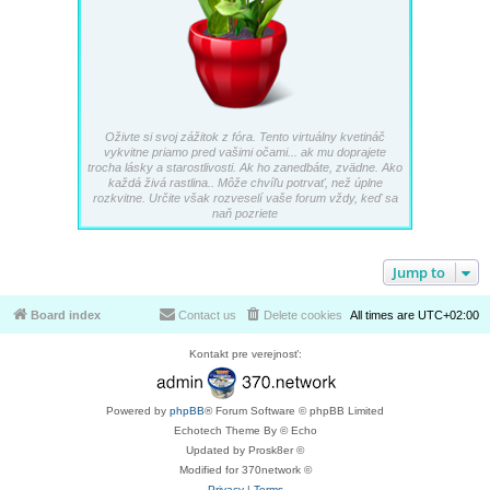
Oživte si svoj zážitok z fóra. Tento virtuálny kvetináč
vykvitne priamo pred vašimi očami... ak mu doprajete
trocha lásky a starostlivosti. Ak ho zanedbáte, zvädne. Ako
každá živá rastlina.. Môže chvíľu potrvať, než úplne
rozkvitne. Určite však rozveselí vaše forum vždy, keď sa
naň pozriete
Jump to
Board index
Contact us
Delete cookies
All times are
UTC+02:00
Kontakt pre verejnosť:
Powered by
phpBB
® Forum Software © phpBB Limited
Echotech Theme By © Echo
Updated by Prosk8er ©
Modified for 370network ©
Privacy
|
Terms