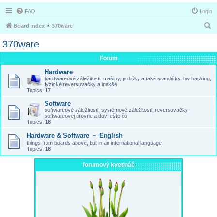
FAQ
Login
S
Board index
370ware
e
370ware
a
Forum
r
Hardware
c
hardwareové záležitosti, mašiny, prdičky a také srandičky, hw hacking,
h
fyzické reversuvačky a inakšé
Topics:
17
Software
softwareové záležitosti, systémové záležitosti, reversuvačky
softwareovej úrovne a doví ešte čo
Topics:
18
Hardware & Software － English
things from boards above, but in an international language
Topics:
18
forumový kvetináč