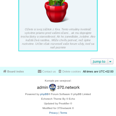
Oživte si svoj zážitok z fóra. Tento virtuálny kvetináč
vykvitne priamo pred vašimi očami... ak mu doprajete
trocha lásky a starostlivosti. Ak ho zanedbáte, zvädne. Ako
každá živá rastlina.. Môže chvíľu potrvať, než úplne
rozkvitne. Určite však rozveselí vaše forum vždy, keď sa
naň pozriete
Jump to
Board index
Contact us
Delete cookies
All times are
UTC+02:00
Kontakt pre verejnosť:
Powered by
phpBB
® Forum Software © phpBB Limited
Echotech Theme By © Echo
Updated by Prosk8er ©
Modified for 370network ©
Privacy
|
Terms