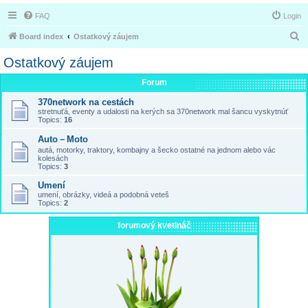
FAQ
Login
S
Board index
Ostatkový záujem
e
Ostatkový záujem
a
Forum
r
370network na cestách
c
stretnuťá, eventy a udalosti na kerých sa 370network mal šancu vyskytnúť
h
Topics:
16
Auto－Moto
autá, motorky, traktory, kombajny a šecko ostatné na jednom alebo vác
kolesách
Topics:
3
Umení
umení, obrázky, videá a podobná veteš
Topics:
2
forumový kvetináč