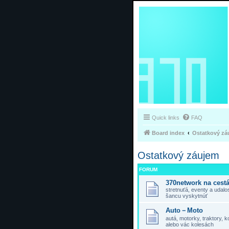
Quick links
FAQ
Board index
Ostatkový zá
Ostatkový záujem
FORUM
370network na cest
stretnuťá, eventy a udal
šancu vyskytnúť
Auto－Moto
autá, motorky, traktory,
alebo vác kolesách