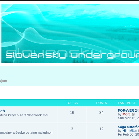
ujem
TOPICS
POSTS
LAST POST
ách
FOReVER 24 
16
34
V
by
Morc
osti na kerých sa 370network mal
i
Sun Mar 15, 
e
w
Sága autorá
3
12
t
by
HiImMilan
 kombajny a šecko ostatné na jednom
h
Fri Feb 06, 2
e