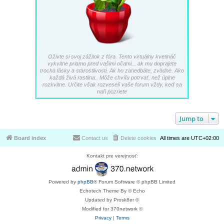
Oživte si svoj zážitok z fóra. Tento virtuálny kvetináč
vykvitne priamo pred vašimi očami... ak mu doprajete
trocha lásky a starostlivosti. Ak ho zanedbáte, zvädne. Ako
každá živá rastlina.. Môže chvíľu potrvať, než úplne
rozkvitne. Určite však rozveselí vaše forum vždy, keď sa
naň pozriete
Jump to
Board index
Contact us
Delete cookies
All times are
UTC+02:00
Kontakt pre verejnosť:
Powered by
phpBB
® Forum Software © phpBB Limited
Echotech Theme By © Echo
Updated by Prosk8er ©
Modified for 370network ©
Privacy
|
Terms