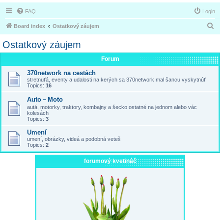
FAQ
Login
S
Board index
Ostatkový záujem
e
Ostatkový záujem
a
Forum
r
370network na cestách
c
stretnuťá, eventy a udalosti na kerých sa 370network mal šancu vyskytnúť
h
Topics:
16
Auto－Moto
autá, motorky, traktory, kombajny a šecko ostatné na jednom alebo vác
kolesách
Topics:
3
Umení
umení, obrázky, videá a podobná veteš
Topics:
2
forumový kvetináč