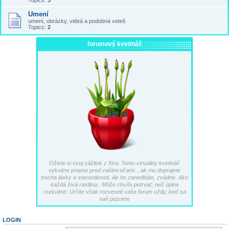
Topics:
3
Umení
umení, obrázky, videá a podobná veteš
Topics:
2
forumový kvetináč
Oživte si svoj zážitok z fóra. Tento virtuálny kvetináč
vykvitne priamo pred vašimi očami... ak mu doprajete
trocha lásky a starostlivosti. Ak ho zanedbáte, zvädne. Ako
každá živá rastlina.. Môže chvíľu potrvať, než úplne
rozkvitne. Určite však rozveselí vaše forum vždy, keď sa
naň pozriete
LOGIN