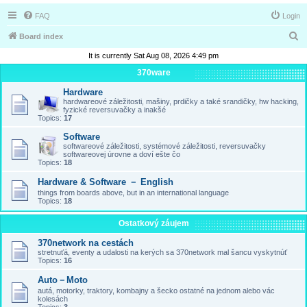
FAQ
Login
S
Board index
e
It is currently Sat Aug 08, 2026 4:49 pm
a
370ware
r
Hardware
hardwareové záležitosti, mašiny, prdičky a také srandičky, hw hacking,
c
fyzické reversuvačky a inakšé
Topics:
17
h
Software
softwareové záležitosti, systémové záležitosti, reversuvačky
softwareovej úrovne a doví ešte čo
Topics:
18
Hardware & Software － English
things from boards above, but in an international language
Topics:
18
Ostatkový záujem
370network na cestách
stretnuťá, eventy a udalosti na kerých sa 370network mal šancu vyskytnúť
Topics:
16
Auto－Moto
autá, motorky, traktory, kombajny a šecko ostatné na jednom alebo vác
kolesách