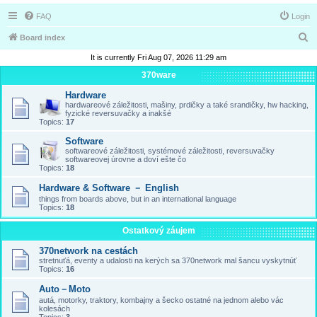
FAQ
Login
S
Board index
e
It is currently Fri Aug 07, 2026 11:29 am
a
370ware
r
Hardware
hardwareové záležitosti, mašiny, prdičky a také srandičky, hw hacking,
c
fyzické reversuvačky a inakšé
Topics:
17
h
Software
softwareové záležitosti, systémové záležitosti, reversuvačky
softwareovej úrovne a doví ešte čo
Topics:
18
Hardware & Software － English
things from boards above, but in an international language
Topics:
18
Ostatkový záujem
370network na cestách
stretnuťá, eventy a udalosti na kerých sa 370network mal šancu vyskytnúť
Topics:
16
Auto－Moto
autá, motorky, traktory, kombajny a šecko ostatné na jednom alebo vác
kolesách