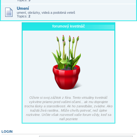
Topics:
3
Umení
umení, obrázky, videá a podobná veteš
Topics:
2
forumový kvetináč
Oživte si svoj zážitok z fóra. Tento virtuálny kvetináč
vykvitne priamo pred vašimi očami... ak mu doprajete
trocha lásky a starostlivosti. Ak ho zanedbáte, zvädne. Ako
každá živá rastlina.. Môže chvíľu potrvať, než úplne
rozkvitne. Určite však rozveselí vaše forum vždy, keď sa
naň pozriete
LOGIN