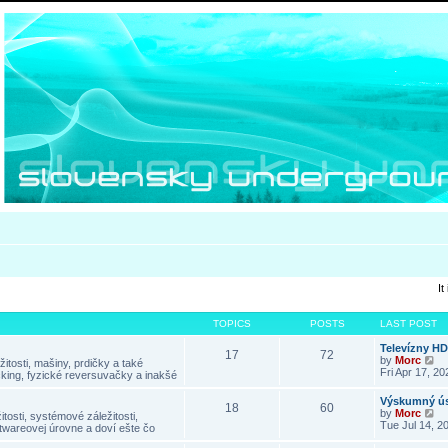
It
TOPICS
POSTS
LAST POST
Televízny H
17
72
V
by
Morc
itosti, mašiny, prdičky a také
i
Fri Apr 17, 2
king, fyzické reversuvačky a inakšé
e
w
Výskumný ús
18
60
t
V
by
Morc
tosti, systémové záležitosti,
h
i
Tue Jul 14, 2
twareovej úrovne a doví ešte čo
e
e
l
w