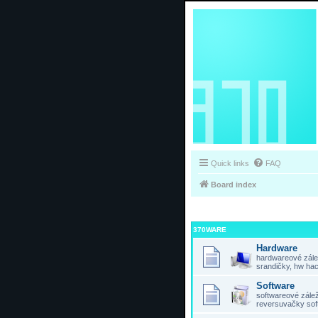
Quick links
FAQ
Board index
370WARE
Hardware
hardwareové zálež
srandičky, hw hac
Software
softwareové záleži
reversuvačky sof