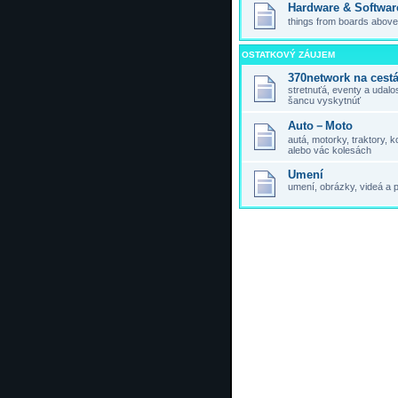
Hardware & Softwar
things from boards above,
OSTATKOVÝ ZÁUJEM
370network na cest
stretnuťá, eventy a udal
šancu vyskytnúť
Auto－Moto
autá, motorky, traktory,
alebo vác kolesách
Umení
umení, obrázky, videá a 