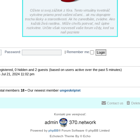
Oživte si svoj zážitok z fóra. Tento virtuálny kvetináč
vykvitne priamo pred vašimi očami... ak mu doprajete
trocha lásky a starostlivosti. Ak ho zanedbáte, zvädne. Ako
každá živá rastlina.. Môže chvíľu potrvať, než úplne
rozkvitne. Určite však rozveselí vaše forum vždy, keď sa
naň pozriete
Password:
|
Remember me
registered, 0 hidden and 2 guests (based on users active over the past 5 minutes)
 Jul 21, 2024 11:02 pm
otal members
18
• Our newest member
ungeskriptet
Contact us
Delet
Kontakt pre verejnosť:
Powered by
phpBB
® Forum Software © phpBB Limited
Echotech Theme By © Echo