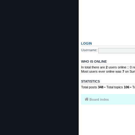
LOGIN
Username:
WHO IS ONLINE
In total there are
2
users online :: 0 
Most users ever online was
7
on Sun
STATISTICS
Total posts
348
• Total topics
106
• T
Board index