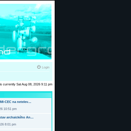
Login
 is currently Sat Aug 08, 2026 9:11 pm
DMI-CEC na netelev…
026 10:51 pm
tav archaického An…
026 8:01 pm