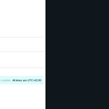
e cookies
All times are
UTC+02:00