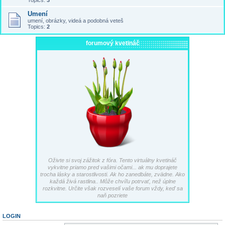
Topics:
3
Umení
umení, obrázky, videá a podobná veteš
Topics:
2
forumový kvetináč
Oživte si svoj zážitok z fóra. Tento virtuálny kvetináč
vykvitne priamo pred vašimi očami... ak mu doprajete
trocha lásky a starostlivosti. Ak ho zanedbáte, zvädne. Ako
každá živá rastlina.. Môže chvíľu potrvať, než úplne
rozkvitne. Určite však rozveselí vaše forum vždy, keď sa
naň pozriete
LOGIN