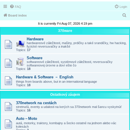
FAQ
Login
S
Board index
e
It is currently Fri Aug 07, 2026 4:19 pm
a
370ware
r
Hardware
hardwareové záležitosti, mašiny, prdičky a také srandičky, hw hacking,
c
fyzické reversuvačky a inakšé
Topics:
17
h
Software
softwareové záležitosti, systémové záležitosti, reversuvačky
softwareovej úrovne a doví ešte čo
Topics:
18
Hardware & Software － English
things from boards above, but in an international language
Topics:
18
Ostatkový záujem
370network na cestách
stretnuťá, eventy a udalosti na kerých sa 370network mal šancu vyskytnúť
Topics:
16
Auto－Moto
autá, motorky, traktory, kombajny a šecko ostatné na jednom alebo vác
kolesách