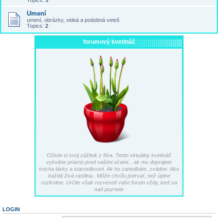
Topics:
3
Umení
umení, obrázky, videá a podobná veteš
Topics:
2
forumový kvetináč
Oživte si svoj zážitok z fóra. Tento virtuálny kvetináč
vykvitne priamo pred vašimi očami... ak mu doprajete
trocha lásky a starostlivosti. Ak ho zanedbáte, zvädne. Ako
každá živá rastlina.. Môže chvíľu potrvať, než úplne
rozkvitne. Určite však rozveselí vaše forum vždy, keď sa
naň pozriete
LOGIN