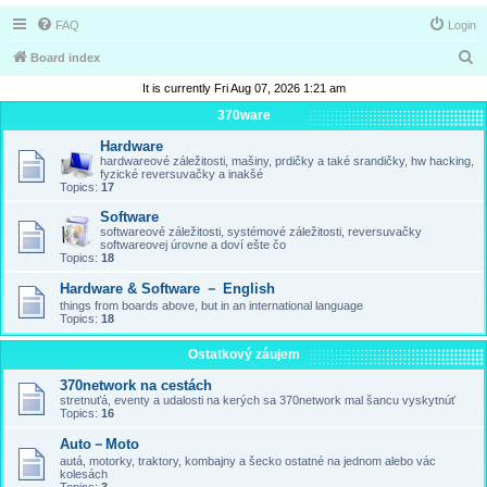
FAQ
Login
S
Board index
e
It is currently Fri Aug 07, 2026 1:21 am
a
370ware
r
Hardware
hardwareové záležitosti, mašiny, prdičky a také srandičky, hw hacking,
c
fyzické reversuvačky a inakšé
Topics:
17
h
Software
softwareové záležitosti, systémové záležitosti, reversuvačky
softwareovej úrovne a doví ešte čo
Topics:
18
Hardware & Software － English
things from boards above, but in an international language
Topics:
18
Ostatkový záujem
370network na cestách
stretnuťá, eventy a udalosti na kerých sa 370network mal šancu vyskytnúť
Topics:
16
Auto－Moto
autá, motorky, traktory, kombajny a šecko ostatné na jednom alebo vác
kolesách