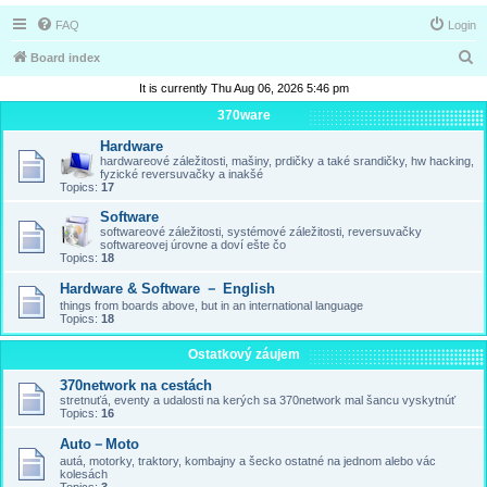
FAQ
Login
S
Board index
e
It is currently Thu Aug 06, 2026 5:46 pm
a
370ware
r
Hardware
hardwareové záležitosti, mašiny, prdičky a také srandičky, hw hacking,
c
fyzické reversuvačky a inakšé
Topics:
17
h
Software
softwareové záležitosti, systémové záležitosti, reversuvačky
softwareovej úrovne a doví ešte čo
Topics:
18
Hardware & Software － English
things from boards above, but in an international language
Topics:
18
Ostatkový záujem
370network na cestách
stretnuťá, eventy a udalosti na kerých sa 370network mal šancu vyskytnúť
Topics:
16
Auto－Moto
autá, motorky, traktory, kombajny a šecko ostatné na jednom alebo vác
kolesách