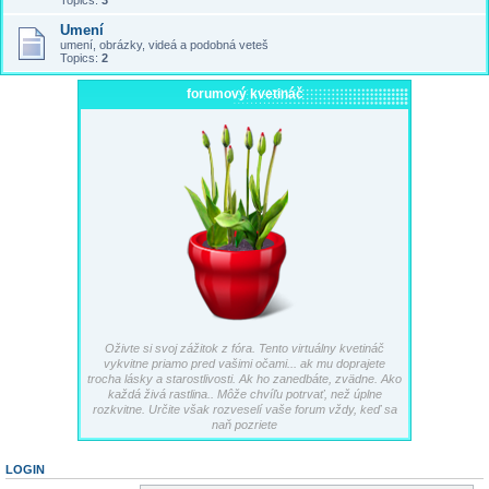
Topics:
3
Umení
umení, obrázky, videá a podobná veteš
Topics:
2
forumový kvetináč
Oživte si svoj zážitok z fóra. Tento virtuálny kvetináč
vykvitne priamo pred vašimi očami... ak mu doprajete
trocha lásky a starostlivosti. Ak ho zanedbáte, zvädne. Ako
každá živá rastlina.. Môže chvíľu potrvať, než úplne
rozkvitne. Určite však rozveselí vaše forum vždy, keď sa
naň pozriete
LOGIN