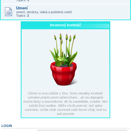
Topics:
3
Umení
umení, obrázky, videá a podobná veteš
Topics:
2
forumový kvetináč
Oživte si svoj zážitok z fóra. Tento virtuálny kvetináč
vykvitne priamo pred vašimi očami... ak mu doprajete
trocha lásky a starostlivosti. Ak ho zanedbáte, zvädne. Ako
každá živá rastlina.. Môže chvíľu potrvať, než úplne
rozkvitne. Určite však rozveselí vaše forum vždy, keď sa
naň pozriete
LOGIN