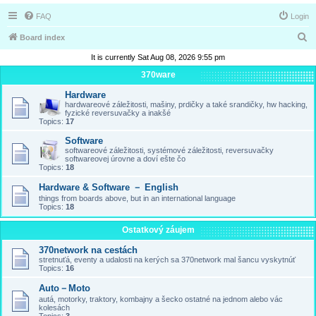
FAQ
Login
S
Board index
e
It is currently Sat Aug 08, 2026 9:55 pm
a
370ware
r
Hardware
hardwareové záležitosti, mašiny, prdičky a také srandičky, hw hacking,
c
fyzické reversuvačky a inakšé
Topics:
17
h
Software
softwareové záležitosti, systémové záležitosti, reversuvačky
softwareovej úrovne a doví ešte čo
Topics:
18
Hardware & Software － English
things from boards above, but in an international language
Topics:
18
Ostatkový záujem
370network na cestách
stretnuťá, eventy a udalosti na kerých sa 370network mal šancu vyskytnúť
Topics:
16
Auto－Moto
autá, motorky, traktory, kombajny a šecko ostatné na jednom alebo vác
kolesách