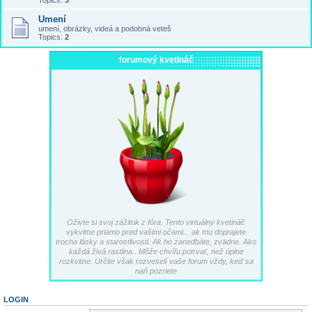
Topics:
3
Umení
umení, obrázky, videá a podobná veteš
Topics:
2
forumový kvetináč
Oživte si svoj zážitok z fóra. Tento virtuálny kvetináč
vykvitne priamo pred vašimi očami... ak mu doprajete
trocha lásky a starostlivosti. Ak ho zanedbáte, zvädne. Ako
každá živá rastlina.. Môže chvíľu potrvať, než úplne
rozkvitne. Určite však rozveselí vaše forum vždy, keď sa
naň pozriete
LOGIN