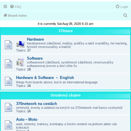
FAQ
Login
S
Board index
e
It is currently Sat Aug 08, 2026 6:15 am
a
370ware
r
Hardware
hardwareové záležitosti, mašiny, prdičky a také srandičky, hw hacking,
c
fyzické reversuvačky a inakšé
Topics:
17
h
Software
softwareové záležitosti, systémové záležitosti, reversuvačky
softwareovej úrovne a doví ešte čo
Topics:
18
Hardware & Software － English
things from boards above, but in an international language
Topics:
18
Ostatkový záujem
370network na cestách
stretnuťá, eventy a udalosti na kerých sa 370network mal šancu vyskytnúť
Topics:
16
Auto－Moto
autá, motorky, traktory, kombajny a šecko ostatné na jednom alebo vác
kolesách