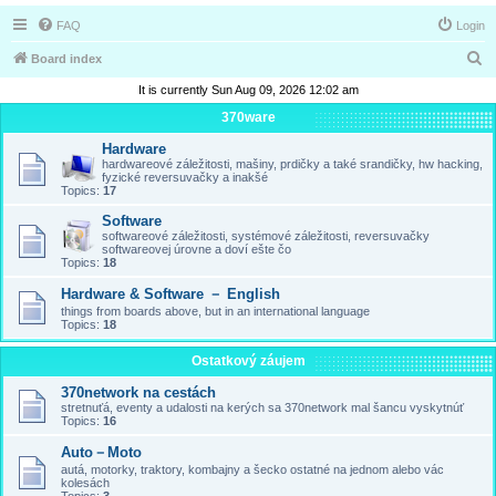
FAQ
Login
S
Board index
e
It is currently Sun Aug 09, 2026 12:02 am
a
370ware
r
Hardware
hardwareové záležitosti, mašiny, prdičky a také srandičky, hw hacking,
c
fyzické reversuvačky a inakšé
Topics:
17
h
Software
softwareové záležitosti, systémové záležitosti, reversuvačky
softwareovej úrovne a doví ešte čo
Topics:
18
Hardware & Software － English
things from boards above, but in an international language
Topics:
18
Ostatkový záujem
370network na cestách
stretnuťá, eventy a udalosti na kerých sa 370network mal šancu vyskytnúť
Topics:
16
Auto－Moto
autá, motorky, traktory, kombajny a šecko ostatné na jednom alebo vác
kolesách