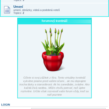
Topics:
3
Umení
umení, obrázky, videá a podobná veteš
Topics:
2
forumový kvetináč
Oživte si svoj zážitok z fóra. Tento virtuálny kvetináč
vykvitne priamo pred vašimi očami... ak mu doprajete
trocha lásky a starostlivosti. Ak ho zanedbáte, zvädne. Ako
každá živá rastlina.. Môže chvíľu potrvať, než úplne
rozkvitne. Určite však rozveselí vaše forum vždy, keď sa
naň pozriete
LOGIN