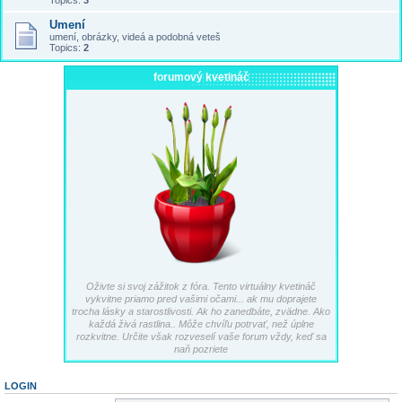
Topics:
3
Umení
umení, obrázky, videá a podobná veteš
Topics:
2
forumový kvetináč
Oživte si svoj zážitok z fóra. Tento virtuálny kvetináč
vykvitne priamo pred vašimi očami... ak mu doprajete
trocha lásky a starostlivosti. Ak ho zanedbáte, zvädne. Ako
každá živá rastlina.. Môže chvíľu potrvať, než úplne
rozkvitne. Určite však rozveselí vaše forum vždy, keď sa
naň pozriete
LOGIN