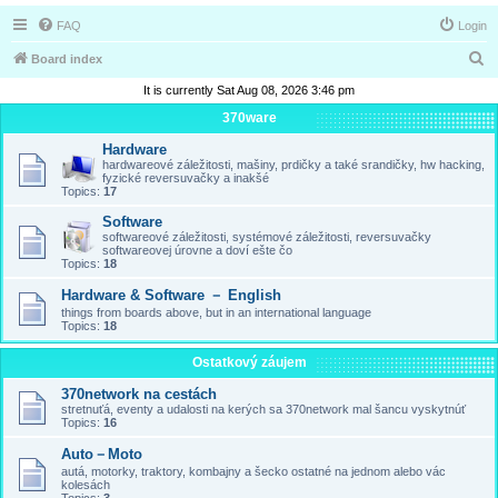
FAQ
Login
S
Board index
e
It is currently Sat Aug 08, 2026 3:46 pm
a
370ware
r
Hardware
hardwareové záležitosti, mašiny, prdičky a také srandičky, hw hacking,
c
fyzické reversuvačky a inakšé
Topics:
17
h
Software
softwareové záležitosti, systémové záležitosti, reversuvačky
softwareovej úrovne a doví ešte čo
Topics:
18
Hardware & Software － English
things from boards above, but in an international language
Topics:
18
Ostatkový záujem
370network na cestách
stretnuťá, eventy a udalosti na kerých sa 370network mal šancu vyskytnúť
Topics:
16
Auto－Moto
autá, motorky, traktory, kombajny a šecko ostatné na jednom alebo vác
kolesách