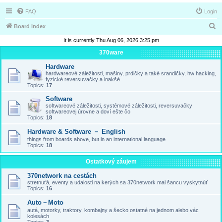
FAQ
Login
S
Board index
e
It is currently Thu Aug 06, 2026 3:25 pm
a
370ware
r
Hardware
hardwareové záležitosti, mašiny, prdičky a také srandičky, hw hacking,
c
fyzické reversuvačky a inakšé
Topics:
17
h
Software
softwareové záležitosti, systémové záležitosti, reversuvačky
softwareovej úrovne a doví ešte čo
Topics:
18
Hardware & Software － English
things from boards above, but in an international language
Topics:
18
Ostatkový záujem
370network na cestách
stretnuťá, eventy a udalosti na kerých sa 370network mal šancu vyskytnúť
Topics:
16
Auto－Moto
autá, motorky, traktory, kombajny a šecko ostatné na jednom alebo vác
kolesách