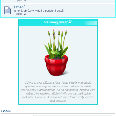
Topics:
3
Umení
umení, obrázky, videá a podobná veteš
Topics:
2
forumový kvetináč
Oživte si svoj zážitok z fóra. Tento virtuálny kvetináč
vykvitne priamo pred vašimi očami... ak mu doprajete
trocha lásky a starostlivosti. Ak ho zanedbáte, zvädne. Ako
každá živá rastlina.. Môže chvíľu potrvať, než úplne
rozkvitne. Určite však rozveselí vaše forum vždy, keď sa
naň pozriete
LOGIN