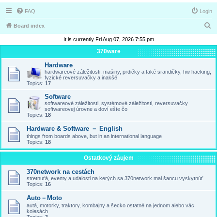
FAQ
Login
S
Board index
e
It is currently Fri Aug 07, 2026 7:55 pm
a
370ware
r
Hardware
hardwareové záležitosti, mašiny, prdičky a také srandičky, hw hacking,
c
fyzické reversuvačky a inakšé
Topics:
17
h
Software
softwareové záležitosti, systémové záležitosti, reversuvačky
softwareovej úrovne a doví ešte čo
Topics:
18
Hardware & Software － English
things from boards above, but in an international language
Topics:
18
Ostatkový záujem
370network na cestách
stretnuťá, eventy a udalosti na kerých sa 370network mal šancu vyskytnúť
Topics:
16
Auto－Moto
autá, motorky, traktory, kombajny a šecko ostatné na jednom alebo vác
kolesách