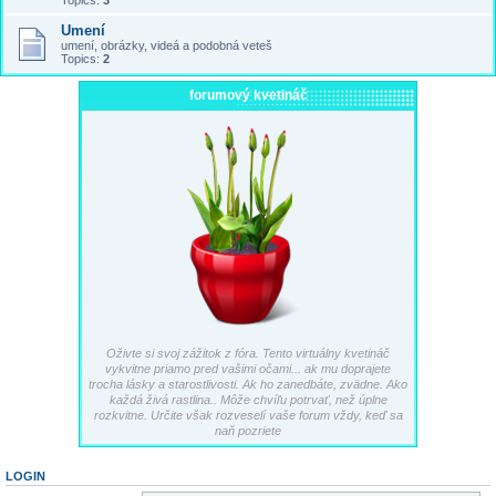
Topics:
3
Umení
umení, obrázky, videá a podobná veteš
Topics:
2
forumový kvetináč
Oživte si svoj zážitok z fóra. Tento virtuálny kvetináč
vykvitne priamo pred vašimi očami... ak mu doprajete
trocha lásky a starostlivosti. Ak ho zanedbáte, zvädne. Ako
každá živá rastlina.. Môže chvíľu potrvať, než úplne
rozkvitne. Určite však rozveselí vaše forum vždy, keď sa
naň pozriete
LOGIN