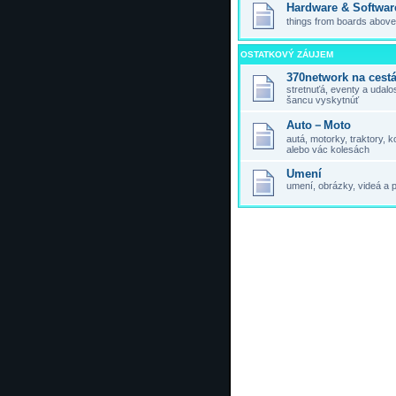
Hardware & Softwar
things from boards above,
OSTATKOVÝ ZÁUJEM
370network na cest
stretnuťá, eventy a udal
šancu vyskytnúť
Auto－Moto
autá, motorky, traktory,
alebo vác kolesách
Umení
umení, obrázky, videá a 