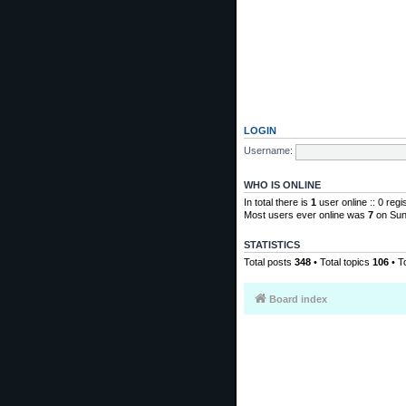
LOGIN
Username:
WHO IS ONLINE
In total there is
1
user online :: 0 reg
Most users ever online was
7
on Sun
STATISTICS
Total posts
348
• Total topics
106
• T
Board index