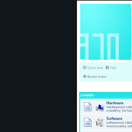
Quick links
FAQ
Board index
370WARE
Hardware
hardwareové zálež
srandičky, hw hac
Software
softwareové záleži
reversuvačky sof