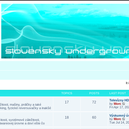
It
TOPICS
POSTS
LAST POST
Televízny H
17
72
V
by
Morc
itosti, mašiny, prdičky a také
i
Fri Apr 17, 2
king, fyzické reversuvačky a inakšé
e
w
Výskumný ús
18
60
t
V
by
Morc
tosti, systémové záležitosti,
h
i
Tue Jul 14, 2
twareovej úrovne a doví ešte čo
e
e
l
w