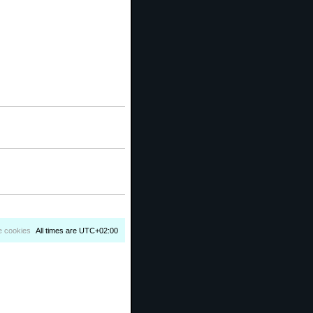
e cookies
All times are
UTC+02:00