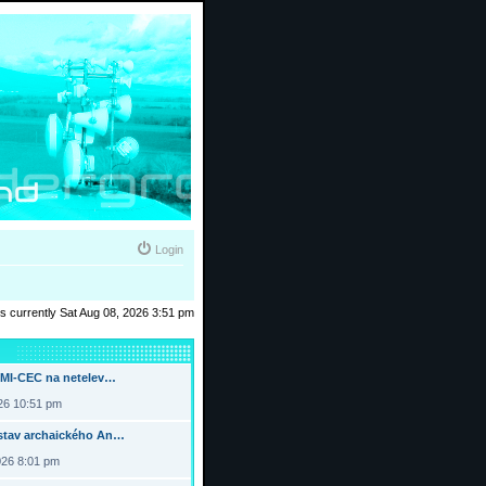
Login
 is currently Sat Aug 08, 2026 3:51 pm
DMI-CEC na netelev…
026 10:51 pm
tav archaického An…
026 8:01 pm