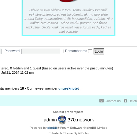
Oživte si svoj zážitok z fóra. Tento virtuálny kvetináč
vykvitne priamo pred vašimi očami... ak mu doprajete
trocha lásky a starostlivosti. Ak ho zanedbáte, zvädne. Ako
každá živá rastlina.. Môže chvíľu potrvať, než úplne
rozkvitne. Určite však rozveselí vaše forum vždy, keď sa
naň pozriete
Password:
|
Remember me
istered, 0 hidden and 1 guest (based on users active over the past 5 minutes)
 Jul 21, 2024 11:02 pm
otal members
18
• Our newest member
ungeskriptet
Contact us
Delet
Kontakt pre verejnosť:
Powered by
phpBB
® Forum Software © phpBB Limited
Echotech Theme By © Echo