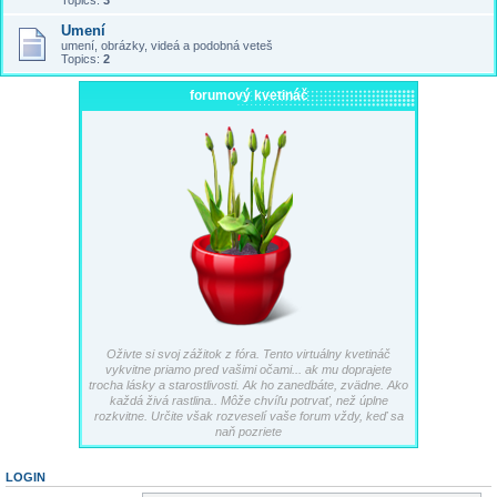
Topics:
3
Umení
umení, obrázky, videá a podobná veteš
Topics:
2
forumový kvetináč
Oživte si svoj zážitok z fóra. Tento virtuálny kvetináč
vykvitne priamo pred vašimi očami... ak mu doprajete
trocha lásky a starostlivosti. Ak ho zanedbáte, zvädne. Ako
každá živá rastlina.. Môže chvíľu potrvať, než úplne
rozkvitne. Určite však rozveselí vaše forum vždy, keď sa
naň pozriete
LOGIN