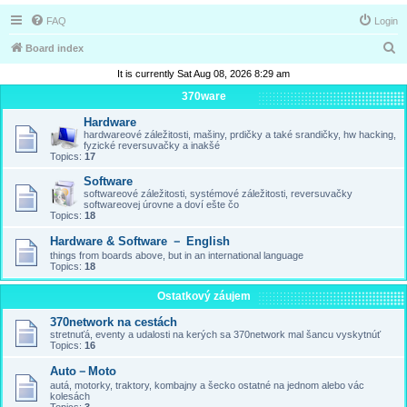
FAQ
Login
S
Board index
e
It is currently Sat Aug 08, 2026 8:29 am
a
370ware
r
Hardware
hardwareové záležitosti, mašiny, prdičky a také srandičky, hw hacking,
c
fyzické reversuvačky a inakšé
Topics:
17
h
Software
softwareové záležitosti, systémové záležitosti, reversuvačky
softwareovej úrovne a doví ešte čo
Topics:
18
Hardware & Software － English
things from boards above, but in an international language
Topics:
18
Ostatkový záujem
370network na cestách
stretnuťá, eventy a udalosti na kerých sa 370network mal šancu vyskytnúť
Topics:
16
Auto－Moto
autá, motorky, traktory, kombajny a šecko ostatné na jednom alebo vác
kolesách