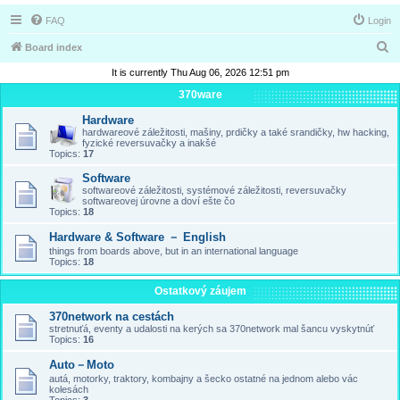
FAQ
Login
S
Board index
e
It is currently Thu Aug 06, 2026 12:51 pm
a
370ware
r
Hardware
hardwareové záležitosti, mašiny, prdičky a také srandičky, hw hacking,
c
fyzické reversuvačky a inakšé
Topics:
17
h
Software
softwareové záležitosti, systémové záležitosti, reversuvačky
softwareovej úrovne a doví ešte čo
Topics:
18
Hardware & Software － English
things from boards above, but in an international language
Topics:
18
Ostatkový záujem
370network na cestách
stretnuťá, eventy a udalosti na kerých sa 370network mal šancu vyskytnúť
Topics:
16
Auto－Moto
autá, motorky, traktory, kombajny a šecko ostatné na jednom alebo vác
kolesách