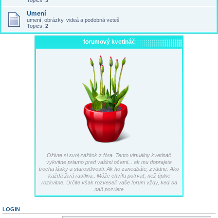
Topics:
3
Umení
umení, obrázky, videá a podobná veteš
Topics:
2
forumový kvetináč
Oživte si svoj zážitok z fóra. Tento virtuálny kvetináč
vykvitne priamo pred vašimi očami... ak mu doprajete
trocha lásky a starostlivosti. Ak ho zanedbáte, zvädne. Ako
každá živá rastlina.. Môže chvíľu potrvať, než úplne
rozkvitne. Určite však rozveselí vaše forum vždy, keď sa
naň pozriete
LOGIN