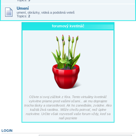
Topics:
3
Umení
umení, obrázky, videá a podobná veteš
Topics:
2
forumový kvetináč
Oživte si svoj zážitok z fóra. Tento virtuálny kvetináč
vykvitne priamo pred vašimi očami... ak mu doprajete
trocha lásky a starostlivosti. Ak ho zanedbáte, zvädne. Ako
každá živá rastlina.. Môže chvíľu potrvať, než úplne
rozkvitne. Určite však rozveselí vaše forum vždy, keď sa
naň pozriete
LOGIN