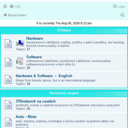
FAQ
Login
S
Board index
e
It is currently Thu Aug 06, 2026 8:13 pm
a
370ware
r
Hardware
hardwareové záležitosti, mašiny, prdičky a také srandičky, hw hacking,
c
fyzické reversuvačky a inakšé
Topics:
17
h
Software
softwareové záležitosti, systémové záležitosti, reversuvačky
softwareovej úrovne a doví ešte čo
Topics:
18
Hardware & Software － English
things from boards above, but in an international language
Topics:
18
Ostatkový záujem
370network na cestách
stretnuťá, eventy a udalosti na kerých sa 370network mal šancu vyskytnúť
Topics:
16
Auto－Moto
autá, motorky, traktory, kombajny a šecko ostatné na jednom alebo vác
kolesách