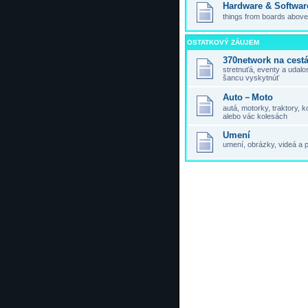
Hardware & Softwar
things from boards above,
OSTATKOVÝ ZÁUJEM
370network na cest
stretnuťá, eventy a udal
šancu vyskytnúť
Auto－Moto
autá, motorky, traktory,
alebo vác kolesách
Umení
umení, obrázky, videá a 