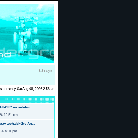
Login
 is currently Sat Aug 08, 2026 2:56 am
DMI-CEC na netelev…
026 10:51 pm
tav archaického An…
026 8:01 pm