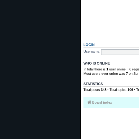
LOGIN
Username:
WHO IS ONLINE
In total there is
1
user online :: 0 reg
Most users ever online was
7
on Sun
STATISTICS
Total posts
348
• Total topics
106
• T
Board index