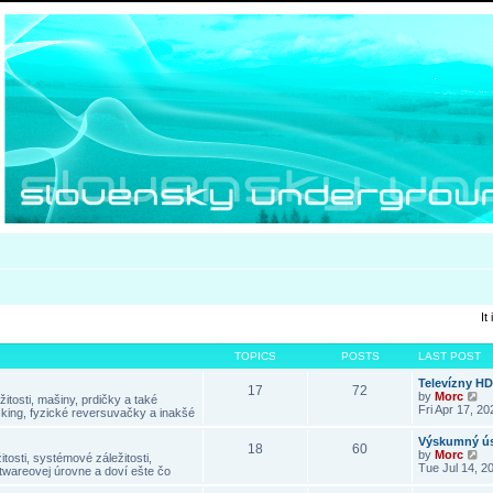
It
TOPICS
POSTS
LAST POST
Televízny H
17
72
V
by
Morc
itosti, mašiny, prdičky a také
i
Fri Apr 17, 2
king, fyzické reversuvačky a inakšé
e
w
Výskumný ús
18
60
t
V
by
Morc
tosti, systémové záležitosti,
h
i
Tue Jul 14, 2
twareovej úrovne a doví ešte čo
e
e
l
w