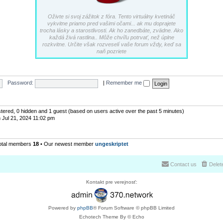
Oživte si svoj zážitok z fóra. Tento virtuálny kvetináč
vykvitne priamo pred vašimi očami... ak mu doprajete
trocha lásky a starostlivosti. Ak ho zanedbáte, zvädne. Ako
každá živá rastlina.. Môže chvíľu potrvať, než úplne
rozkvitne. Určite však rozveselí vaše forum vždy, keď sa
naň pozriete
Password:
|
Remember me
istered, 0 hidden and 1 guest (based on users active over the past 5 minutes)
 Jul 21, 2024 11:02 pm
otal members
18
• Our newest member
ungeskriptet
Contact us
Delet
Kontakt pre verejnosť:
Powered by
phpBB
® Forum Software © phpBB Limited
Echotech Theme By © Echo