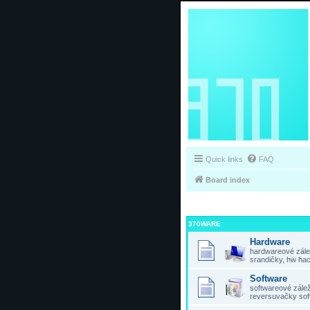
Quick links
FAQ
Board index
370WARE
Hardware
hardwareové zálež
srandičky, hw hac
Software
softwareové záleži
reversuvačky sof