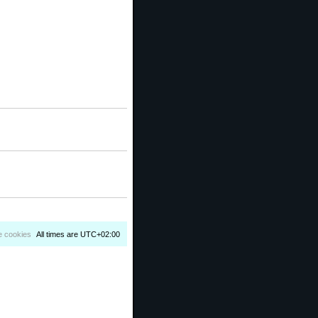
e cookies
All times are
UTC+02:00