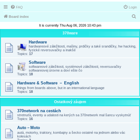
FAQ
Login
S
Board index
e
It is currently Thu Aug 06, 2026 10:43 pm
a
370ware
r
Hardware
hardwareové záležitosti, mašiny, prdičky a také srandičky, hw hacking,
c
fyzické reversuvačky a inakšé
Topics:
17
h
Software
softwareové záležitosti, systémové záležitosti, reversuvačky
softwareovej úrovne a doví ešte čo
Topics:
18
Hardware & Software － English
things from boards above, but in an international language
Topics:
18
Ostatkový záujem
370network na cestách
stretnuťá, eventy a udalosti na kerých sa 370network mal šancu vyskytnúť
Topics:
16
Auto－Moto
autá, motorky, traktory, kombajny a šecko ostatné na jednom alebo vác
kolesách