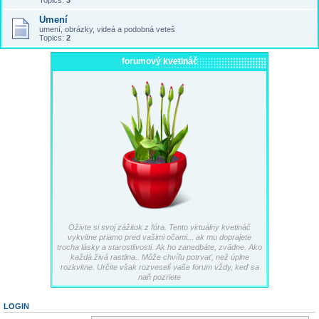
Topics:
3
Umení
umení, obrázky, videá a podobná veteš
Topics:
2
forumový kvetináč
Oživte si svoj zážitok z fóra. Tento virtuálny kvetináč
vykvitne priamo pred vašimi očami... ak mu doprajete
trocha lásky a starostlivosti. Ak ho zanedbáte, zvädne. Ako
každá živá rastlina.. Môže chvíľu potrvať, než úplne
rozkvitne. Určite však rozveselí vaše forum vždy, keď sa
naň pozriete
LOGIN