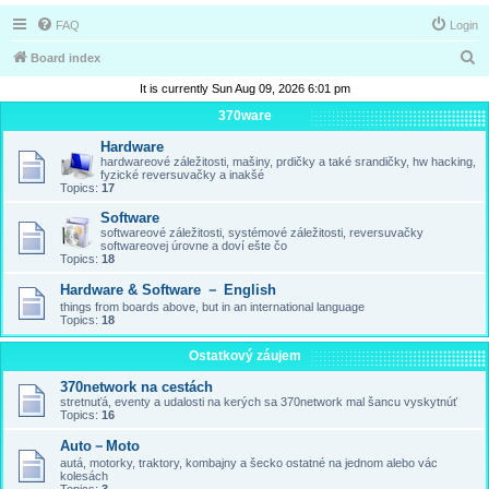
FAQ
Login
S
Board index
e
It is currently Sun Aug 09, 2026 6:01 pm
a
370ware
r
Hardware
hardwareové záležitosti, mašiny, prdičky a také srandičky, hw hacking,
c
fyzické reversuvačky a inakšé
Topics:
17
h
Software
softwareové záležitosti, systémové záležitosti, reversuvačky
softwareovej úrovne a doví ešte čo
Topics:
18
Hardware & Software － English
things from boards above, but in an international language
Topics:
18
Ostatkový záujem
370network na cestách
stretnuťá, eventy a udalosti na kerých sa 370network mal šancu vyskytnúť
Topics:
16
Auto－Moto
autá, motorky, traktory, kombajny a šecko ostatné na jednom alebo vác
kolesách