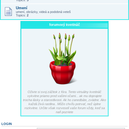
Topics:
3
Umení
umení, obrázky, videá a podobná veteš
Topics:
2
forumový kvetináč
Oživte si svoj zážitok z fóra. Tento virtuálny kvetináč
vykvitne priamo pred vašimi očami... ak mu doprajete
trocha lásky a starostlivosti. Ak ho zanedbáte, zvädne. Ako
každá živá rastlina.. Môže chvíľu potrvať, než úplne
rozkvitne. Určite však rozveselí vaše forum vždy, keď sa
naň pozriete
LOGIN