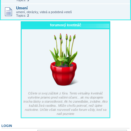
Topics:
3
Umení
umení, obrázky, videá a podobná veteš
Topics:
2
forumový kvetináč
Oživte si svoj zážitok z fóra. Tento virtuálny kvetináč
vykvitne priamo pred vašimi očami... ak mu doprajete
trocha lásky a starostlivosti. Ak ho zanedbáte, zvädne. Ako
každá živá rastlina.. Môže chvíľu potrvať, než úplne
rozkvitne. Určite však rozveselí vaše forum vždy, keď sa
naň pozriete
LOGIN