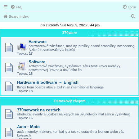
FAQ
Login
S
Board index
e
It is currently Sun Aug 09, 2026 5:44 pm
a
370ware
r
Hardware
hardwareové záležitosti, mašiny, prdičky a také srandičky, hw hacking,
c
fyzické reversuvačky a inakšé
Topics:
17
h
Software
softwareové záležitosti, systémové záležitosti, reversuvačky
softwareovej úrovne a doví ešte čo
Topics:
18
Hardware & Software － English
things from boards above, but in an international language
Topics:
18
Ostatkový záujem
370network na cestách
stretnuťá, eventy a udalosti na kerých sa 370network mal šancu vyskytnúť
Topics:
16
Auto－Moto
autá, motorky, traktory, kombajny a šecko ostatné na jednom alebo vác
kolesách