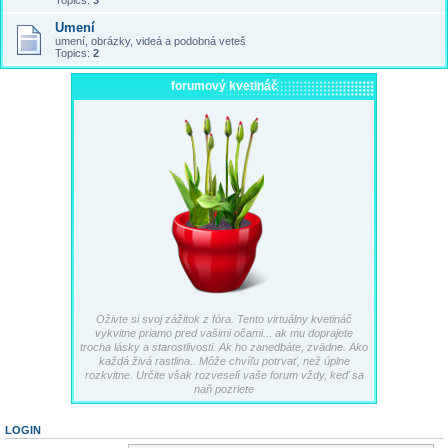
Topics:
3
Umení
umení, obrázky, videá a podobná veteš
Topics:
2
forumový kvetináč
Oživte si svoj zážitok z fóra. Tento virtuálny kvetináč
vykvitne priamo pred vašimi očami... ak mu doprajete
trocha lásky a starostlivosti. Ak ho zanedbáte, zvädne. Ako
každá živá rastlina.. Môže chvíľu potrvať, než úplne
rozkvitne. Určite však rozveselí vaše forum vždy, keď sa
naň pozriete
LOGIN