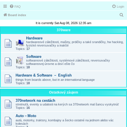
FAQ
Login
S
Board index
e
It is currently Sat Aug 08, 2026 12:35 am
a
370ware
r
Hardware
hardwareové záležitosti, mašiny, prdičky a také srandičky, hw hacking,
c
fyzické reversuvačky a inakšé
Topics:
17
h
Software
softwareové záležitosti, systémové záležitosti, reversuvačky
softwareovej úrovne a doví ešte čo
Topics:
18
Hardware & Software － English
things from boards above, but in an international language
Topics:
18
Ostatkový záujem
370network na cestách
stretnuťá, eventy a udalosti na kerých sa 370network mal šancu vyskytnúť
Topics:
16
Auto－Moto
autá, motorky, traktory, kombajny a šecko ostatné na jednom alebo vác
kolesách