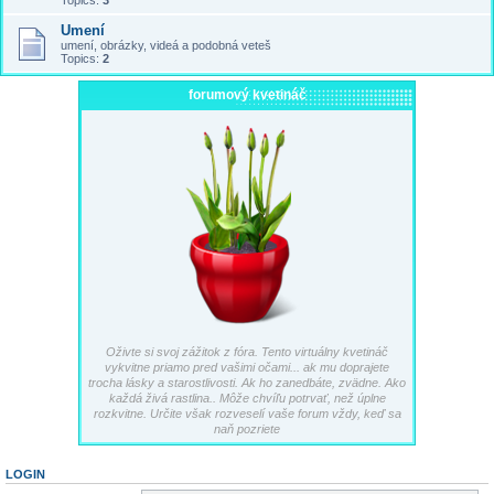
Topics:
3
Umení
umení, obrázky, videá a podobná veteš
Topics:
2
forumový kvetináč
Oživte si svoj zážitok z fóra. Tento virtuálny kvetináč
vykvitne priamo pred vašimi očami... ak mu doprajete
trocha lásky a starostlivosti. Ak ho zanedbáte, zvädne. Ako
každá živá rastlina.. Môže chvíľu potrvať, než úplne
rozkvitne. Určite však rozveselí vaše forum vždy, keď sa
naň pozriete
LOGIN