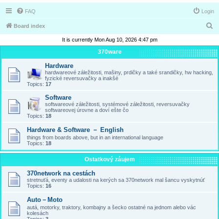
FAQ
Login
S
Board index
e
It is currently Mon Aug 10, 2026 4:47 pm
a
370ware
r
Hardware
hardwareové záležitosti, mašiny, prdičky a také srandičky, hw hacking,
c
fyzické reversuvačky a inakšé
Topics:
17
h
Software
softwareové záležitosti, systémové záležitosti, reversuvačky
softwareovej úrovne a doví ešte čo
Topics:
18
Hardware & Software － English
things from boards above, but in an international language
Topics:
18
Ostatkový záujem
370network na cestách
stretnuťá, eventy a udalosti na kerých sa 370network mal šancu vyskytnúť
Topics:
16
Auto－Moto
autá, motorky, traktory, kombajny a šecko ostatné na jednom alebo vác
kolesách