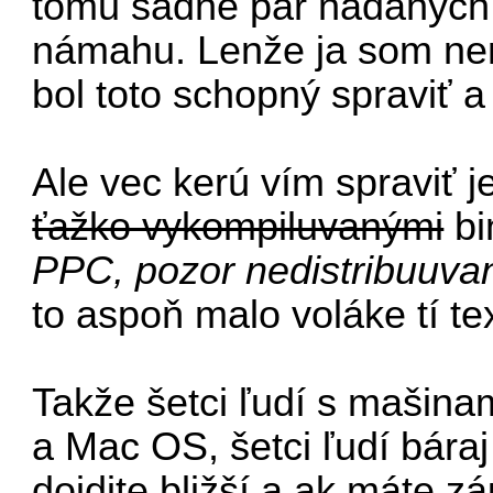
tomu sadne pár nadaných ľ
námahu. Lenže ja som nen
bol toto schopný spraviť a
Ale vec kerú vím spraviť j
ťažko vykompiluvanými
bi
PPC, pozor nedistribuuva
to aspoň malo voláke tí tex
Takže šetci ľudí s mašina
a Mac OS, šetci ľudí báraj
dojdite bližší a ak máte z