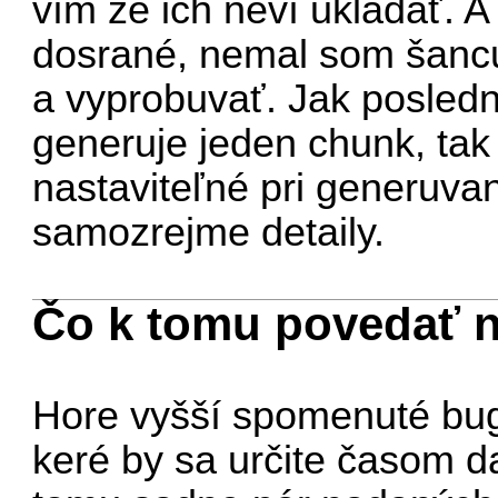
vím že ich neví ukladať. A
dosrané, nemal som šancu
a vyprobuvať. Jak posledn
generuje jeden chunk, tak
nastaviteľné pri generuvan
samozrejme detaily.
Čo k tomu povedať 
Hore vyšší spomenuté bugy
keré by sa určite časom da