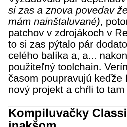
si zas a znova povedav že
mám nainštaluvané)
, poto
patchov v zdrojákoch v Re
to si zas pýtalo pár doda
celého balíka a, a... nakon
použiteľný toolchain. Verí
časom poupravujú keďže R
nový projekt a chŕli to tam 
Kompiluvačky Class
inakšom.