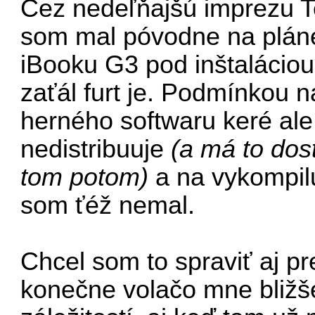
Cez nedeľňajšú imprezu T
som mal póvodne na plán
iBooku G3 pod inštaláciou
zaťál furt je. Podmínkou n
herného softwaru keré ale
nedistribuuje
(a má to dos
tom potom)
a na vykompilu
som ťéž nemal.
Chcel som to spraviť aj p
konečne volačo mne bližš