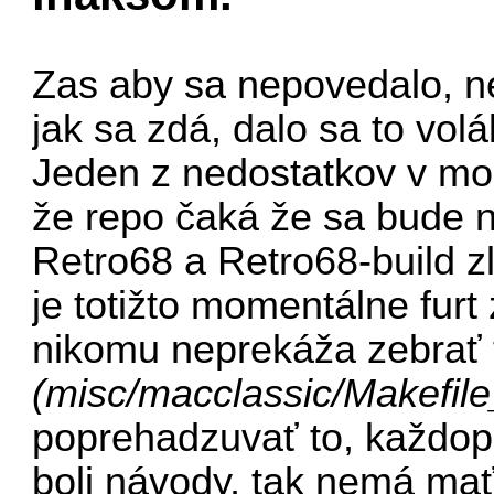
Zas aby sa nepovedalo, ne
jak sa zdá, dalo sa to vol
Jeden z nedostatkov v mo
že repo čaká že sa bude 
Retro68 a Retro68-build z
je totižto momentálne fu
nikomu neprekáža zebrať t
(misc/macclassic/Makefil
poprehadzuvať to, každopá
boli návody, tak nemá mať