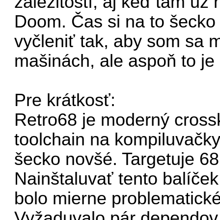
záležitostí, aj keď tam u
Doom. Čas si na to šecko
vyčleniť tak, aby som sa m
mašinách, ale aspoň to je
Pre krátkosť:
Retro68 je moderný cross
toolchain na kompiluvačky
šecko novšé. Targetuje 68
Nainštaluvať tento balí
bolo mierne problematické
Vyžaduvalo pár dependov