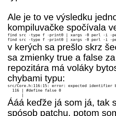
Ale je to ve výsledku jed
kompiluvačke spočívala v
find src -type f -print0 | xargs -0 perl -i -pe
find src -type f -print0 | xargs -0 perl -i -p
v kerých sa prešlo skrz š
sa zmienky true a false za
repozitára má voláky byto
chybami typu:
src/Core.h:116:15: error: expected identifier b
  116 | #define false 0

      |   
Ááá keďže já som já, tak s
spósob patchu, potom so