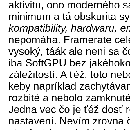
aktivitu, ono moderného sa
minimum a tá obskurita 
kompatibility, hardwaru, e
nepomáha. Framerate cel
vysoký, táák ale neni sa 
iba SoftGPU bez jakéhok
záležitostí. A ťéž, toto n
keby napríklad zachytáva
rozbité a nebolo zamknuté 
Jedna vec čo je ťéž dosť r
nastavení. Nevím zrovna či