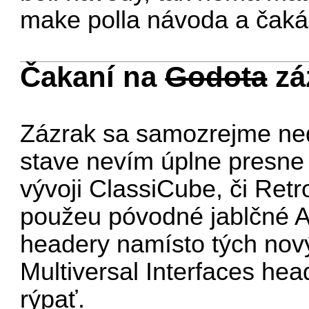
make polla návoda a čaká
Čakaní na
Godota
zá
Zázrak sa samozrejme n
stave nevím úplne presne
vývoji ClassiCube, či Retr
použeu póvodné jablčné Ap
headery namísto tých nov
Multiversal Interfaces he
rýpať.