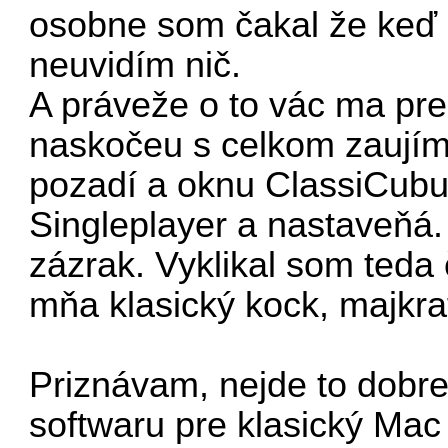
osobne som čakal že keď i
neuvidím nič.
A práveže o to vác ma pr
naskočeu s celkom zauj
pozadí a oknu ClassiCubu 
Singleplayer a nastaveňá.
zázrak. Vyklikal som teda
mňa klasický kock, majkraf
Priznávam, nejde to dobre
softwaru pre klasický Ma