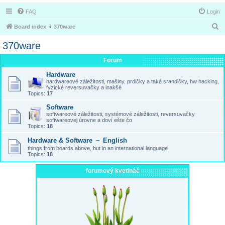
FAQ
Login
S
Board index
370ware
e
370ware
a
Forum
r
Hardware
c
hardwareové záležitosti, mašiny, prdičky a také srandičky, hw hacking,
h
fyzické reversuvačky a inakšé
Topics:
17
Software
softwareové záležitosti, systémové záležitosti, reversuvačky
softwareovej úrovne a doví ešte čo
Topics:
18
Hardware & Software － English
things from boards above, but in an international language
Topics:
18
forumový kvetináč