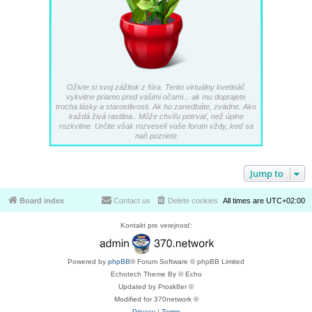
Oživte si svoj zážitok z fóra. Tento virtuálny kvetináč
vykvitne priamo pred vašimi očami... ak mu doprajete
trocha lásky a starostlivosti. Ak ho zanedbáte, zvädne. Ako
každá živá rastlina.. Môže chvíľu potrvať, než úplne
rozkvitne. Určite však rozveselí vaše forum vždy, keď sa
naň pozriete
Jump to
Board index
Contact us
Delete cookies
All times are
UTC+02:00
Kontakt pre verejnosť:
Powered by
phpBB
® Forum Software © phpBB Limited
Echotech Theme By © Echo
Updated by Prosk8er ©
Modified for 370network ©
Privacy
|
Terms