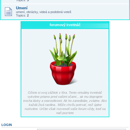
Topics:
3
Umení
umení, obrázky, videá a podobná veteš
Topics:
2
forumový kvetináč
Oživte si svoj zážitok z fóra. Tento virtuálny kvetináč
vykvitne priamo pred vašimi očami... ak mu doprajete
trocha lásky a starostlivosti. Ak ho zanedbáte, zvädne. Ako
každá živá rastlina.. Môže chvíľu potrvať, než úplne
rozkvitne. Určite však rozveselí vaše forum vždy, keď sa
naň pozriete
LOGIN