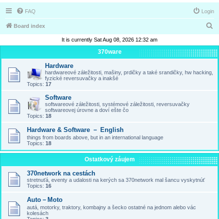
FAQ
Login
S
Board index
e
It is currently Sat Aug 08, 2026 12:32 am
a
370ware
r
Hardware
hardwareové záležitosti, mašiny, prdičky a také srandičky, hw hacking,
c
fyzické reversuvačky a inakšé
Topics:
17
h
Software
softwareové záležitosti, systémové záležitosti, reversuvačky
softwareovej úrovne a doví ešte čo
Topics:
18
Hardware & Software － English
things from boards above, but in an international language
Topics:
18
Ostatkový záujem
370network na cestách
stretnuťá, eventy a udalosti na kerých sa 370network mal šancu vyskytnúť
Topics:
16
Auto－Moto
autá, motorky, traktory, kombajny a šecko ostatné na jednom alebo vác
kolesách