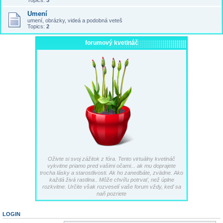
Topics:
3
Umení
umení, obrázky, videá a podobná veteš
Topics:
2
forumový kvetináč
Oživte si svoj zážitok z fóra. Tento virtuálny kvetináč
vykvitne priamo pred vašimi očami... ak mu doprajete
trocha lásky a starostlivosti. Ak ho zanedbáte, zvädne. Ako
každá živá rastlina.. Môže chvíľu potrvať, než úplne
rozkvitne. Určite však rozveselí vaše forum vždy, keď sa
naň pozriete
LOGIN