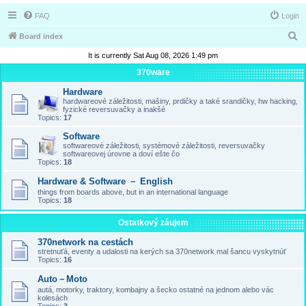
FAQ
Login
S
Board index
e
It is currently Sat Aug 08, 2026 1:49 pm
a
370ware
r
Hardware
hardwareové záležitosti, mašiny, prdičky a také srandičky, hw hacking,
c
fyzické reversuvačky a inakšé
Topics:
17
h
Software
softwareové záležitosti, systémové záležitosti, reversuvačky
softwareovej úrovne a doví ešte čo
Topics:
18
Hardware & Software － English
things from boards above, but in an international language
Topics:
18
Ostatkový záujem
370network na cestách
stretnuťá, eventy a udalosti na kerých sa 370network mal šancu vyskytnúť
Topics:
16
Auto－Moto
autá, motorky, traktory, kombajny a šecko ostatné na jednom alebo vác
kolesách