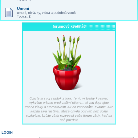
Topics:
3
Umení
umení, obrázky, videá a podobná veteš
Topics:
2
forumový kvetináč
Oživte si svoj zážitok z fóra. Tento virtuálny kvetináč
vykvitne priamo pred vašimi očami... ak mu doprajete
trocha lásky a starostlivosti. Ak ho zanedbáte, zvädne. Ako
každá živá rastlina.. Môže chvíľu potrvať, než úplne
rozkvitne. Určite však rozveselí vaše forum vždy, keď sa
naň pozriete
LOGIN