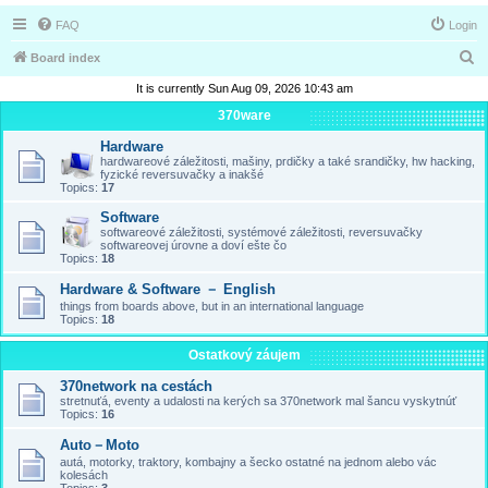
FAQ
Login
S
Board index
e
It is currently Sun Aug 09, 2026 10:43 am
a
370ware
r
Hardware
hardwareové záležitosti, mašiny, prdičky a také srandičky, hw hacking,
c
fyzické reversuvačky a inakšé
Topics:
17
h
Software
softwareové záležitosti, systémové záležitosti, reversuvačky
softwareovej úrovne a doví ešte čo
Topics:
18
Hardware & Software － English
things from boards above, but in an international language
Topics:
18
Ostatkový záujem
370network na cestách
stretnuťá, eventy a udalosti na kerých sa 370network mal šancu vyskytnúť
Topics:
16
Auto－Moto
autá, motorky, traktory, kombajny a šecko ostatné na jednom alebo vác
kolesách