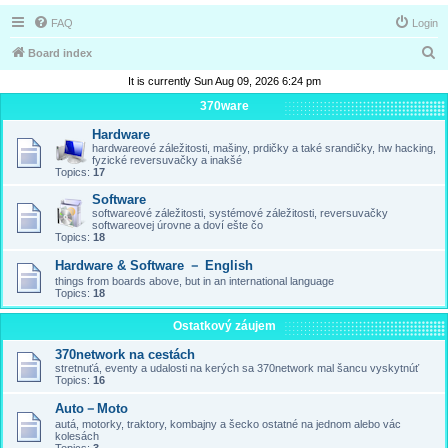
FAQ
Login
S
Board index
e
It is currently Sun Aug 09, 2026 6:24 pm
a
370ware
r
Hardware
hardwareové záležitosti, mašiny, prdičky a také srandičky, hw hacking,
c
fyzické reversuvačky a inakšé
Topics:
17
h
Software
softwareové záležitosti, systémové záležitosti, reversuvačky
softwareovej úrovne a doví ešte čo
Topics:
18
Hardware & Software － English
things from boards above, but in an international language
Topics:
18
Ostatkový záujem
370network na cestách
stretnuťá, eventy a udalosti na kerých sa 370network mal šancu vyskytnúť
Topics:
16
Auto－Moto
autá, motorky, traktory, kombajny a šecko ostatné na jednom alebo vác
kolesách