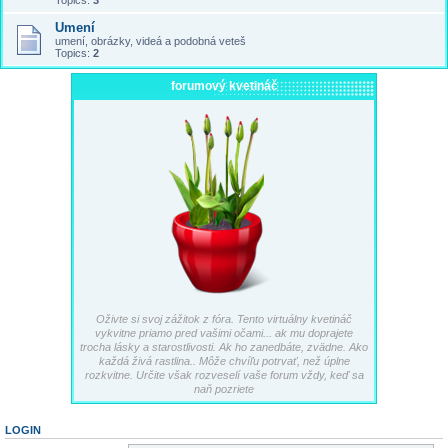
Topics:
3
Umení
umení, obrázky, videá a podobná veteš
Topics:
2
forumový kvetináč
Oživte si svoj zážitok z fóra. Tento virtuálny kvetináč
vykvitne priamo pred vašimi očami... ak mu doprajete
trocha lásky a starostlivosti. Ak ho zanedbáte, zvädne. Ako
každá živá rastlina.. Môže chvíľu potrvať, než úplne
rozkvitne. Určite však rozveselí vaše forum vždy, keď sa
naň pozriete
LOGIN