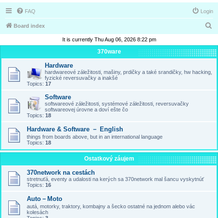
FAQ
Login
S
Board index
e
It is currently Thu Aug 06, 2026 8:22 pm
a
370ware
r
Hardware
hardwareové záležitosti, mašiny, prdičky a také srandičky, hw hacking,
c
fyzické reversuvačky a inakšé
Topics:
17
h
Software
softwareové záležitosti, systémové záležitosti, reversuvačky
softwareovej úrovne a doví ešte čo
Topics:
18
Hardware & Software － English
things from boards above, but in an international language
Topics:
18
Ostatkový záujem
370network na cestách
stretnuťá, eventy a udalosti na kerých sa 370network mal šancu vyskytnúť
Topics:
16
Auto－Moto
autá, motorky, traktory, kombajny a šecko ostatné na jednom alebo vác
kolesách