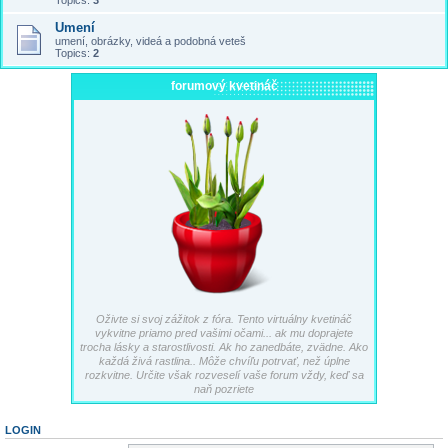
Topics:
3
Umení
umení, obrázky, videá a podobná veteš
Topics:
2
forumový kvetináč
Oživte si svoj zážitok z fóra. Tento virtuálny kvetináč
vykvitne priamo pred vašimi očami... ak mu doprajete
trocha lásky a starostlivosti. Ak ho zanedbáte, zvädne. Ako
každá živá rastlina.. Môže chvíľu potrvať, než úplne
rozkvitne. Určite však rozveselí vaše forum vždy, keď sa
naň pozriete
LOGIN