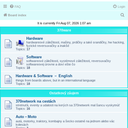
FAQ
Login
S
Board index
e
It is currently Fri Aug 07, 2026 1:07 am
a
370ware
r
Hardware
hardwareové záležitosti, mašiny, prdičky a také srandičky, hw hacking,
c
fyzické reversuvačky a inakšé
Topics:
17
h
Software
softwareové záležitosti, systémové záležitosti, reversuvačky
softwareovej úrovne a doví ešte čo
Topics:
18
Hardware & Software － English
things from boards above, but in an international language
Topics:
18
Ostatkový záujem
370network na cestách
stretnuťá, eventy a udalosti na kerých sa 370network mal šancu vyskytnúť
Topics:
16
Auto－Moto
autá, motorky, traktory, kombajny a šecko ostatné na jednom alebo vác
kolesách