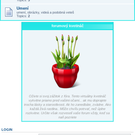
Topics:
3
Umení
umení, obrázky, videá a podobná veteš
Topics:
2
forumový kvetináč
Oživte si svoj zážitok z fóra. Tento virtuálny kvetináč
vykvitne priamo pred vašimi očami... ak mu doprajete
trocha lásky a starostlivosti. Ak ho zanedbáte, zvädne. Ako
každá živá rastlina.. Môže chvíľu potrvať, než úplne
rozkvitne. Určite však rozveselí vaše forum vždy, keď sa
naň pozriete
LOGIN