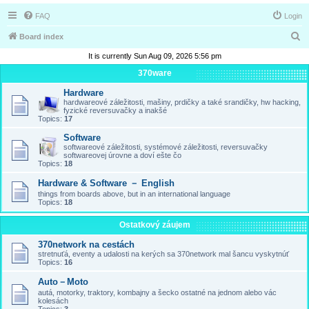
FAQ
Login
S
Board index
e
It is currently Sun Aug 09, 2026 5:56 pm
a
370ware
r
Hardware
hardwareové záležitosti, mašiny, prdičky a také srandičky, hw hacking,
c
fyzické reversuvačky a inakšé
Topics:
17
h
Software
softwareové záležitosti, systémové záležitosti, reversuvačky
softwareovej úrovne a doví ešte čo
Topics:
18
Hardware & Software － English
things from boards above, but in an international language
Topics:
18
Ostatkový záujem
370network na cestách
stretnuťá, eventy a udalosti na kerých sa 370network mal šancu vyskytnúť
Topics:
16
Auto－Moto
autá, motorky, traktory, kombajny a šecko ostatné na jednom alebo vác
kolesách