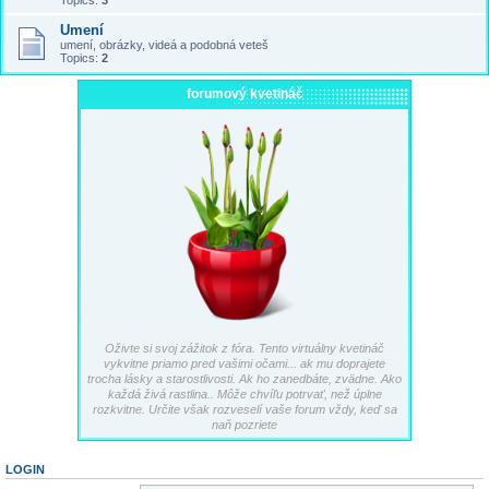
Topics:
3
Umení
umení, obrázky, videá a podobná veteš
Topics:
2
forumový kvetináč
Oživte si svoj zážitok z fóra. Tento virtuálny kvetináč
vykvitne priamo pred vašimi očami... ak mu doprajete
trocha lásky a starostlivosti. Ak ho zanedbáte, zvädne. Ako
každá živá rastlina.. Môže chvíľu potrvať, než úplne
rozkvitne. Určite však rozveselí vaše forum vždy, keď sa
naň pozriete
LOGIN