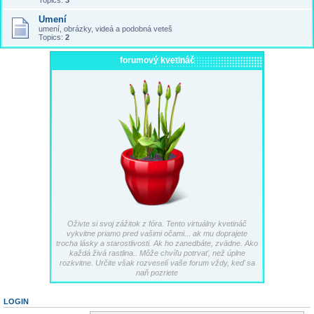
Topics:
3
Umení
umení, obrázky, videá a podobná veteš
Topics:
2
forumový kvetináč
Oživte si svoj zážitok z fóra. Tento virtuálny kvetináč
vykvitne priamo pred vašimi očami... ak mu doprajete
trocha lásky a starostlivosti. Ak ho zanedbáte, zvädne. Ako
každá živá rastlina.. Môže chvíľu potrvať, než úplne
rozkvitne. Určite však rozveselí vaše forum vždy, keď sa
naň pozriete
LOGIN