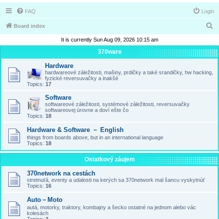
FAQ
Login
S
Board index
e
It is currently Sun Aug 09, 2026 10:15 am
a
370ware
r
Hardware
hardwareové záležitosti, mašiny, prdičky a také srandičky, hw hacking,
c
fyzické reversuvačky a inakšé
Topics:
17
h
Software
softwareové záležitosti, systémové záležitosti, reversuvačky
softwareovej úrovne a doví ešte čo
Topics:
18
Hardware & Software － English
things from boards above, but in an international language
Topics:
18
Ostatkový záujem
370network na cestách
stretnuťá, eventy a udalosti na kerých sa 370network mal šancu vyskytnúť
Topics:
16
Auto－Moto
autá, motorky, traktory, kombajny a šecko ostatné na jednom alebo vác
kolesách