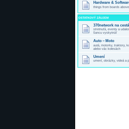
Hardware & Softwar
things from boards above,
OSTATKOVÝ ZÁUJEM
370network na cest
stretnuťá, eventy a udal
šancu vyskytnúť
Auto－Moto
autá, motorky, traktory,
alebo vác kolesách
Umení
umení, obrázky, videá a 