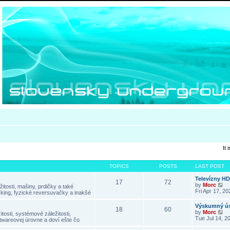
It
TOPICS
POSTS
LAST POST
Televízny H
17
72
V
by
Morc
itosti, mašiny, prdičky a také
i
Fri Apr 17, 2
king, fyzické reversuvačky a inakšé
e
w
Výskumný ús
18
60
t
V
by
Morc
tosti, systémové záležitosti,
h
i
Tue Jul 14, 2
twareovej úrovne a doví ešte čo
e
e
l
w