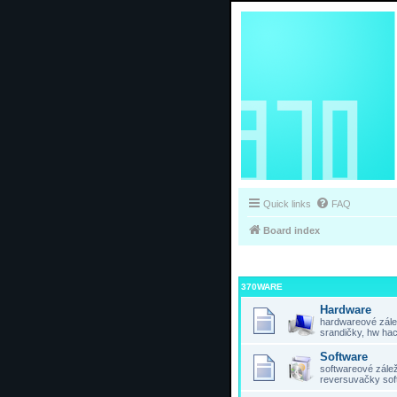
Quick links
FAQ
Board index
370WARE
Hardware
hardwareové zálež
srandičky, hw hac
Software
softwareové záleži
reversuvačky sof