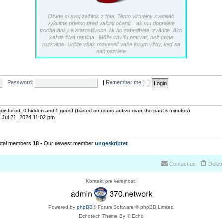
Oživte si svoj zážitok z fóra. Tento virtuálny kvetináč
vykvitne priamo pred vašimi očami... ak mu doprajete
trocha lásky a starostlivosti. Ak ho zanedbáte, zvädne. Ako
každá živá rastlina.. Môže chvíľu potrvať, než úplne
rozkvitne. Určite však rozveselí vaše forum vždy, keď sa
naň pozriete
Password:
|
Remember me
registered, 0 hidden and 1 guest (based on users active over the past 5 minutes)
 Jul 21, 2024 11:02 pm
otal members
18
• Our newest member
ungeskriptet
Contact us
Delet
Kontakt pre verejnosť:
Powered by
phpBB
® Forum Software © phpBB Limited
Echotech Theme By © Echo