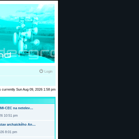
Login
 is currently Sun Aug 09, 2026 1:58 pm
DMI-CEC na netelev…
026 10:51 pm
tav archaického An…
026 8:01 pm