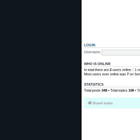
LOGIN
Username:
WHO IS ONLINE
In total there are
2
users online :: 1 
Most users ever online was
7
on Sun
STATISTICS
Total posts
348
• Total topics
106
• T
Board index