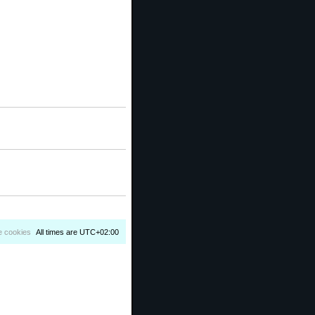
e cookies
All times are
UTC+02:00