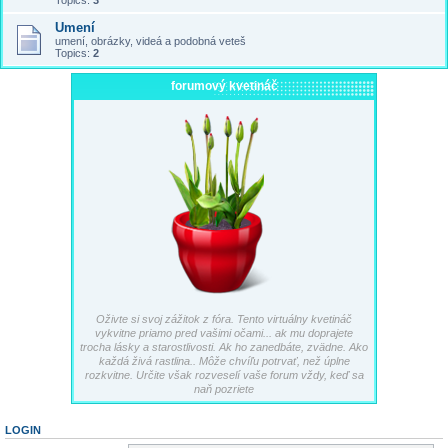
Topics:
3
Umení
umení, obrázky, videá a podobná veteš
Topics:
2
forumový kvetináč
Oživte si svoj zážitok z fóra. Tento virtuálny kvetináč
vykvitne priamo pred vašimi očami... ak mu doprajete
trocha lásky a starostlivosti. Ak ho zanedbáte, zvädne. Ako
každá živá rastlina.. Môže chvíľu potrvať, než úplne
rozkvitne. Určite však rozveselí vaše forum vždy, keď sa
naň pozriete
LOGIN