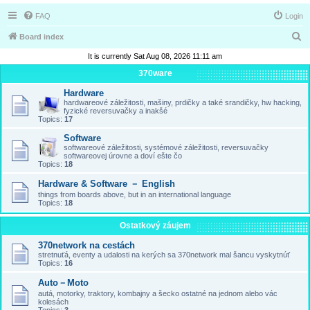
FAQ
Login
S
Board index
e
It is currently Sat Aug 08, 2026 11:11 am
a
370ware
r
Hardware
hardwareové záležitosti, mašiny, prdičky a také srandičky, hw hacking,
c
fyzické reversuvačky a inakšé
Topics:
17
h
Software
softwareové záležitosti, systémové záležitosti, reversuvačky
softwareovej úrovne a doví ešte čo
Topics:
18
Hardware & Software － English
things from boards above, but in an international language
Topics:
18
Ostatkový záujem
370network na cestách
stretnuťá, eventy a udalosti na kerých sa 370network mal šancu vyskytnúť
Topics:
16
Auto－Moto
autá, motorky, traktory, kombajny a šecko ostatné na jednom alebo vác
kolesách