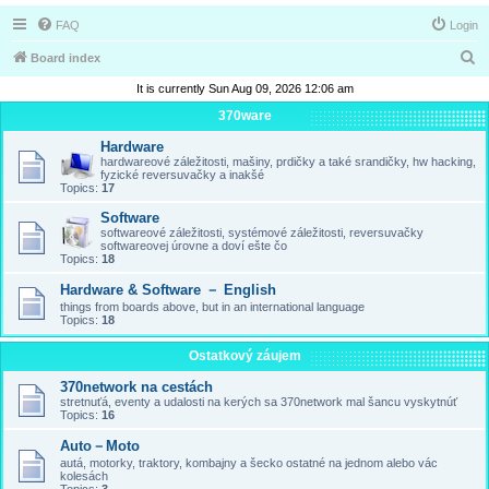
FAQ
Login
S
Board index
e
It is currently Sun Aug 09, 2026 12:06 am
a
370ware
r
Hardware
hardwareové záležitosti, mašiny, prdičky a také srandičky, hw hacking,
c
fyzické reversuvačky a inakšé
Topics:
17
h
Software
softwareové záležitosti, systémové záležitosti, reversuvačky
softwareovej úrovne a doví ešte čo
Topics:
18
Hardware & Software － English
things from boards above, but in an international language
Topics:
18
Ostatkový záujem
370network na cestách
stretnuťá, eventy a udalosti na kerých sa 370network mal šancu vyskytnúť
Topics:
16
Auto－Moto
autá, motorky, traktory, kombajny a šecko ostatné na jednom alebo vác
kolesách