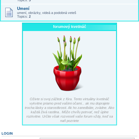
Topics:
3
Umení
umení, obrázky, videá a podobná veteš
Topics:
2
forumový kvetináč
Oživte si svoj zážitok z fóra. Tento virtuálny kvetináč
vykvitne priamo pred vašimi očami... ak mu doprajete
trocha lásky a starostlivosti. Ak ho zanedbáte, zvädne. Ako
každá živá rastlina.. Môže chvíľu potrvať, než úplne
rozkvitne. Určite však rozveselí vaše forum vždy, keď sa
naň pozriete
LOGIN