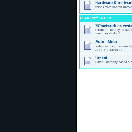
Hardware & Softwar
things from boards above,
OSTATKOVÝ ZÁUJEM
370network na cest
stretnuťá, eventy a udal
šancu vyskytnúť
Auto－Moto
autá, motorky, traktory,
alebo vác kolesách
Umení
umení, obrázky, videá a 