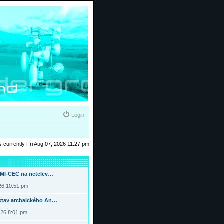
Login
 is currently Fri Aug 07, 2026 11:27 pm
DMI-CEC na netelev…
026 10:51 pm
tav archaického An…
026 8:01 pm