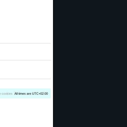
e cookies
All times are
UTC+02:00