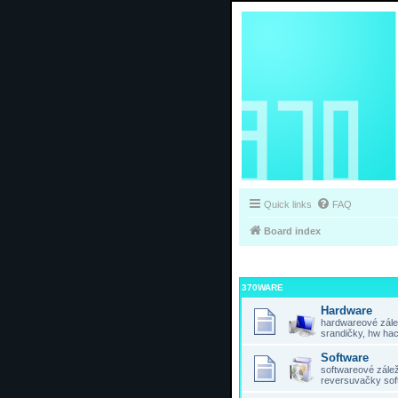
Quick links
FAQ
Board index
370WARE
Hardware
hardwareové zálež
srandičky, hw hac
Software
softwareové záleži
reversuvačky sof