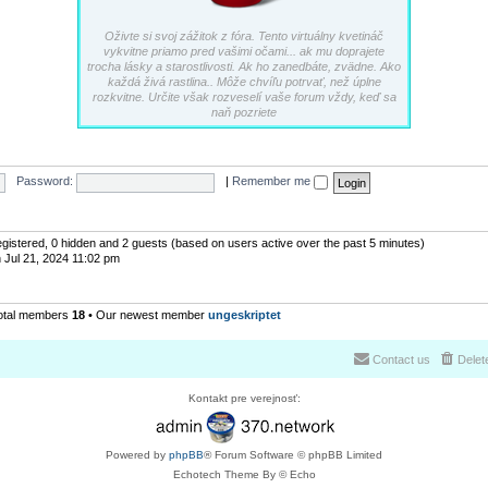
Oživte si svoj zážitok z fóra. Tento virtuálny kvetináč
vykvitne priamo pred vašimi očami... ak mu doprajete
trocha lásky a starostlivosti. Ak ho zanedbáte, zvädne. Ako
každá živá rastlina.. Môže chvíľu potrvať, než úplne
rozkvitne. Určite však rozveselí vaše forum vždy, keď sa
naň pozriete
Password:
|
Remember me
registered, 0 hidden and 2 guests (based on users active over the past 5 minutes)
 Jul 21, 2024 11:02 pm
otal members
18
• Our newest member
ungeskriptet
Contact us
Delet
Kontakt pre verejnosť:
Powered by
phpBB
® Forum Software © phpBB Limited
Echotech Theme By © Echo