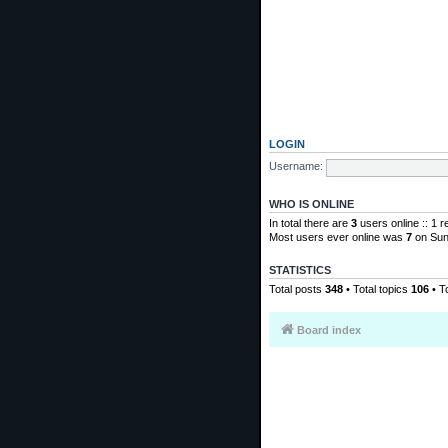
LOGIN
Username:
WHO IS ONLINE
In total there are
3
users online :: 1 
Most users ever online was
7
on Sun
STATISTICS
Total posts
348
• Total topics
106
• T
Board index