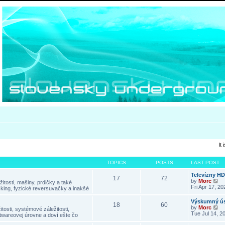
It
TOPICS
POSTS
LAST POST
Televízny H
17
72
V
by
Morc
itosti, mašiny, prdičky a také
i
Fri Apr 17, 2
king, fyzické reversuvačky a inakšé
e
w
Výskumný ús
18
60
t
V
by
Morc
tosti, systémové záležitosti,
h
i
Tue Jul 14, 2
twareovej úrovne a doví ešte čo
e
e
l
w