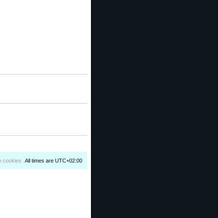
e cookies
All times are
UTC+02:00