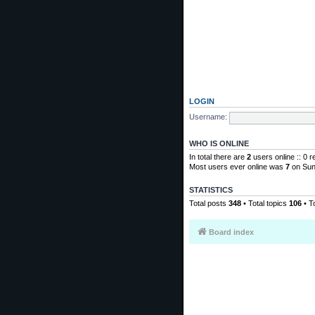
LOGIN
Username:
WHO IS ONLINE
In total there are
2
users online :: 0 
Most users ever online was
7
on Sun
STATISTICS
Total posts
348
• Total topics
106
• T
Board index