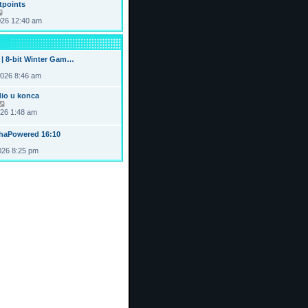
tpoints
V
i
026 12:40 am
e
w
t
h
| 8-bit Winter Gam…
e
l
2026 8:46 am
a
t
e
dio u konca
s
V
t
i
026 1:48 am
p
e
o
w
haPowered 16:10
s
t
t
h
026 8:25 pm
e
l
a
t
e
s
t
p
o
s
t