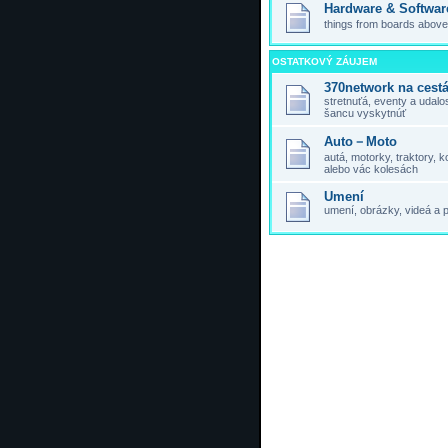
Hardware & Softwar
things from boards above,
OSTATKOVÝ ZÁUJEM
370network na cest
stretnuťá, eventy a udal
šancu vyskytnúť
Auto－Moto
autá, motorky, traktory,
alebo vác kolesách
Umení
umení, obrázky, videá a 