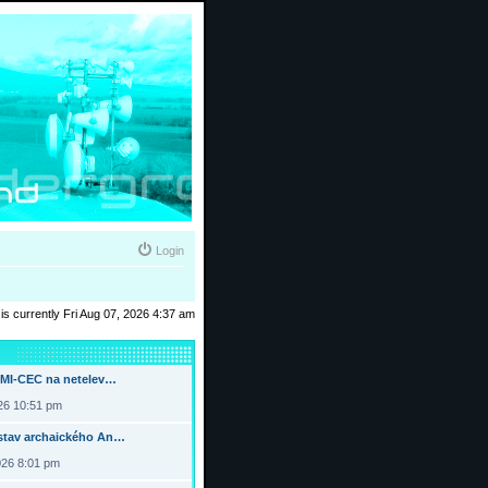
Login
t is currently Fri Aug 07, 2026 4:37 am
DMI-CEC na netelev…
026 10:51 pm
tav archaického An…
026 8:01 pm