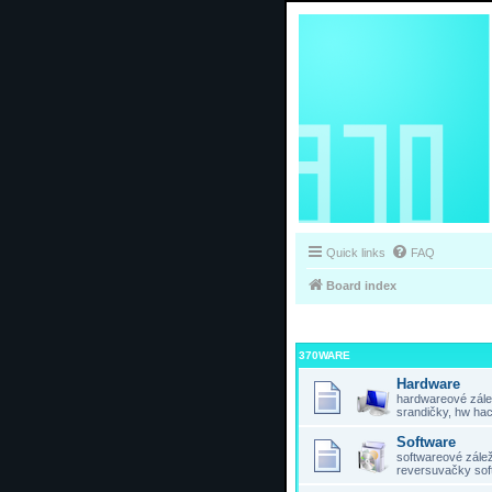
Quick links
FAQ
Board index
370WARE
Hardware
hardwareové zálež
srandičky, hw hac
Software
softwareové záleži
reversuvačky sof