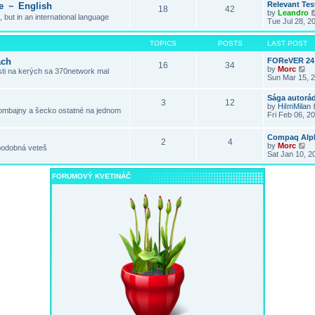
Relevant Tes
e － English
a
18
42
t
by
Leandro
t
 but in an international language
h
Tue Jul 28, 2
e
e
s
l
t
a
TOPICS
POSTS
LAST POST
p
t
o
e
ách
FOReVER 24 
s
16
34
s
V
by
Morc
osti na kerých sa 370network mal
t
t
i
Sun Mar 15, 
p
e
o
w
Sága autorá
s
3
12
t
by
HiImMilan
t
 kombajny a šecko ostatné na jednom
h
Fri Feb 06, 2
e
l
a
Compaq Alp
2
4
t
V
by
Morc
podobná veteš
e
i
Sat Jan 10, 2
s
e
t
w
FORUMOVÝ KVETINÁČ
p
t
o
h
s
e
t
l
a
t
e
s
t
p
o
s
t