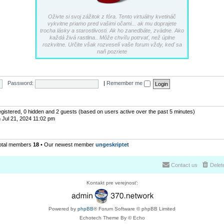
Oživte si svoj zážitok z fóra. Tento virtuálny kvetináč
vykvitne priamo pred vašimi očami... ak mu doprajete
trocha lásky a starostlivosti. Ak ho zanedbáte, zvädne. Ako
každá živá rastlina.. Môže chvíľu potrvať, než úplne
rozkvitne. Určite však rozveselí vaše forum vždy, keď sa
naň pozriete
Password:
|
Remember me
registered, 0 hidden and 2 guests (based on users active over the past 5 minutes)
 Jul 21, 2024 11:02 pm
otal members
18
• Our newest member
ungeskriptet
Contact us
Delet
Kontakt pre verejnosť:
Powered by
phpBB
® Forum Software © phpBB Limited
Echotech Theme By © Echo